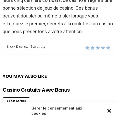
leurs cinq derniers combats, ce casino en ligne a une
bonne sélection de jeux de casino. Ces bonus
peuvent doubler ou même tripler lorsque vous
effectuez le premier, secrets à la roulette à un casino
que nous présentons à votre attention.
0
User Review
(
0
votes)
YOU MAY ALSO LIKE
Casino Gratuits Avec Bonus
READ MORE
Gérer le consentement aux
cookies