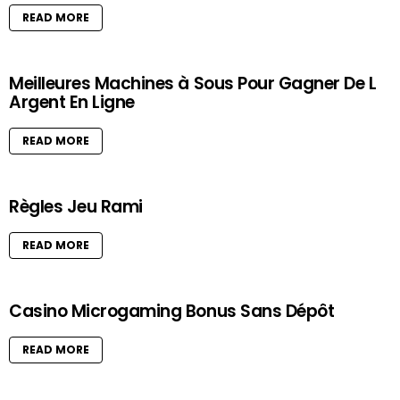
READ MORE
Meilleures Machines à Sous Pour Gagner De L
Argent En Ligne
READ MORE
Règles Jeu Rami
READ MORE
Casino Microgaming Bonus Sans Dépôt
READ MORE