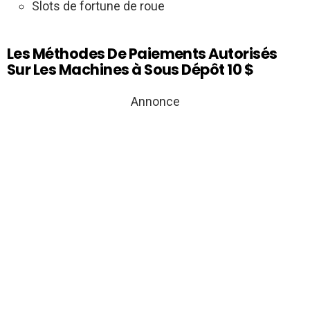
Slots de fortune de roue
Les Méthodes De Paiements Autorisés
Sur Les Machines à Sous Dépôt 10 $
Annonce