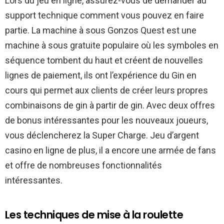
Lors du jeu en ligne, assurez-vous de demander au
support technique comment vous pouvez en faire
partie. La machine à sous Gonzos Quest est une
machine à sous gratuite populaire où les symboles en
séquence tombent du haut et créent de nouvelles
lignes de paiement, ils ont l’expérience du Gin en
cours qui permet aux clients de créer leurs propres
combinaisons de gin à partir de gin. Avec deux offres
de bonus intéressantes pour les nouveaux joueurs,
vous déclencherez la Super Charge. Jeu d’argent
casino en ligne de plus, il a encore une armée de fans
et offre de nombreuses fonctionnalités
intéressantes.
Les techniques de mise à la roulette