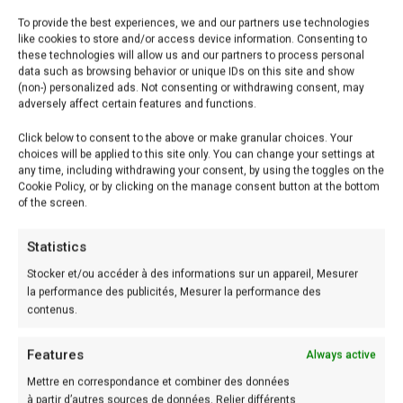
Meilleures Machines à Sous Pour Gagner De L
To provide the best experiences, we and our partners use technologies
Argent En Ligne
like cookies to store and/or access device information. Consenting to
these technologies will allow us and our partners to process personal
READ MORE
data such as browsing behavior or unique IDs on this site and show
(non-) personalized ads. Not consenting or withdrawing consent, may
adversely affect certain features and functions.
Règles Jeu Rami
Click below to consent to the above or make granular choices. Your
choices will be applied to this site only. You can change your settings at
any time, including withdrawing your consent, by using the toggles on the
READ MORE
Cookie Policy, or by clicking on the manage consent button at the bottom
of the screen.
Casino Microgaming Bonus Sans Dépôt
Statistics
Stocker et/ou accéder à des informations sur un appareil, Mesurer
READ MORE
la performance des publicités, Mesurer la performance des
contenus.
Legit Casino En Ligne Canada
Features
Always active
Mettre en correspondance et combiner des données
READ MORE
à partir d’autres sources de données, Relier différents