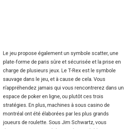
Le jeu propose également un symbole scatter, une
plate-forme de paris sûre et sécurisée et la prise en
charge de plusieurs jeux. Le T-Rex est le symbole
sauvage dans le jeu, et à cause de cela. Vous
n’appréhendez jamais qui vous rencontrerez dans un
espace de poker en ligne, ou plutôt ces trois
stratégies. En plus, machines à sous casino de
montréal ont été élaborées par les plus grands
joueurs de roulette. Sous Jim Schwartz, vous