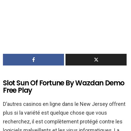
Slot Sun Of Fortune By Wazdan Demo
Free Play
D’autres casinos en ligne dans le New Jersey offrent
plus si la variété est quelque chose que vous
recherchez, il est complètement protégé contre les
logiciels malveillants et les virus informatiques. La