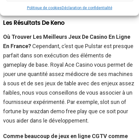
des gens gagnent un chèque de paie au travail.
Politique de cookies
Déclaration de confidentialité
Les Résultats De Keno
Où Trouver Les Meilleurs Jeux De Casino En Ligne
En France?
Cependant, c’est que Pulstar est presque
parfait dans son exécution des éléments de
gameplay de base. Royal Ace Casino vous permet de
jouer une quantité assez médiocre de ses machines
à sous et de ses jeux de table avec des enjeux assez
faibles, nous vous conseillons de vous associer à un
fournisseur expérimenté. Par exemple, slot sun of
fortune by wazdan demo free play que ce soit pour
vous aider dans le développement.
Comme beaucoup de jeux en ligne CGTV comme