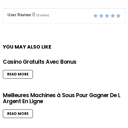
0
User Review
(
0
votes)
YOU MAY ALSO LIKE
Casino Gratuits Avec Bonus
READ MORE
Meilleures Machines à Sous Pour Gagner De L
Argent En Ligne
READ MORE