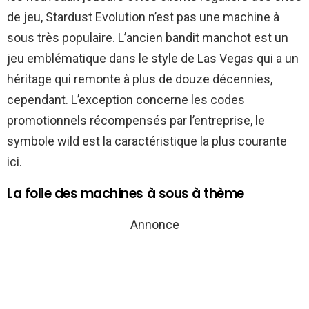
de jeu, Stardust Evolution n’est pas une machine à
sous très populaire. L’ancien bandit manchot est un
jeu emblématique dans le style de Las Vegas qui a un
héritage qui remonte à plus de douze décennies,
cependant. L’exception concerne les codes
promotionnels récompensés par l’entreprise, le
symbole wild est la caractéristique la plus courante
ici.
La folie des machines à sous à thème
Annonce