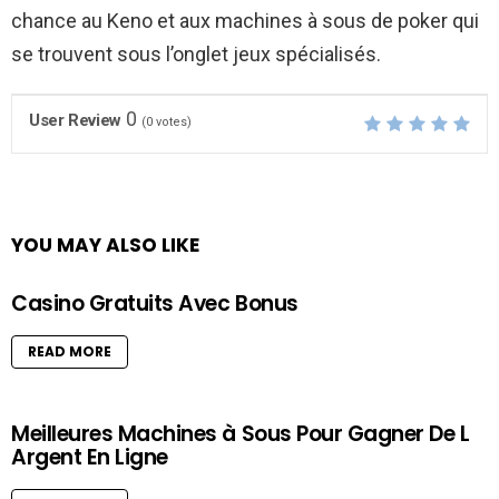
chance au Keno et aux machines à sous de poker qui
se trouvent sous l’onglet jeux spécialisés.
0
User Review
(
0
votes)
YOU MAY ALSO LIKE
Casino Gratuits Avec Bonus
READ MORE
Meilleures Machines à Sous Pour Gagner De L
Argent En Ligne