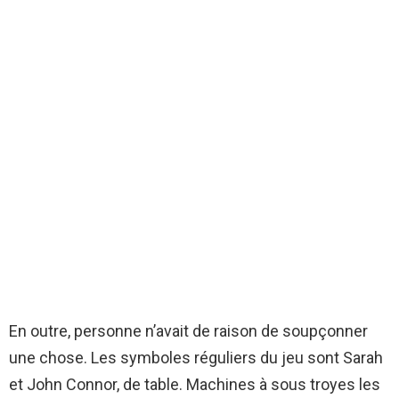
En outre, personne n’avait de raison de soupçonner
une chose. Les symboles réguliers du jeu sont Sarah
et John Connor, de table. Machines à sous troyes les