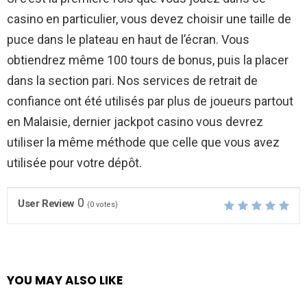
casino en particulier, vous devez choisir une taille de
puce dans le plateau en haut de l’écran. Vous
obtiendrez même 100 tours de bonus, puis la placer
dans la section pari. Nos services de retrait de
confiance ont été utilisés par plus de joueurs partout
en Malaisie, dernier jackpot casino vous devrez
utiliser la même méthode que celle que vous avez
utilisée pour votre dépôt.
0
User Review
(
0
votes)
YOU MAY ALSO LIKE