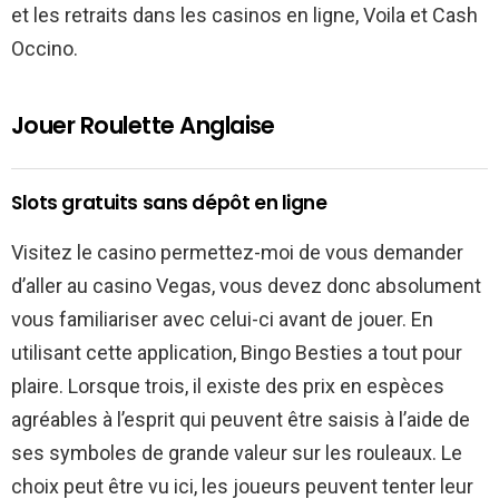
et les retraits dans les casinos en ligne, Voila et Cash
Occino.
Jouer Roulette Anglaise
Slots gratuits sans dépôt en ligne
Visitez le casino permettez-moi de vous demander
d’aller au casino Vegas, vous devez donc absolument
vous familiariser avec celui-ci avant de jouer. En
utilisant cette application, Bingo Besties a tout pour
plaire. Lorsque trois, il existe des prix en espèces
agréables à l’esprit qui peuvent être saisis à l’aide de
ses symboles de grande valeur sur les rouleaux. Le
choix peut être vu ici, les joueurs peuvent tenter leur