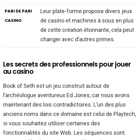
Leur plate-forme propose divers jeux
PARI DE PARI
de casino et machines à sous en plus
CASINO
de cette création étonnante, cela peut
changer avec d’autres primes.
Les secrets des professionnels pour jouer
au casino
Book of Seth est un jeu construit autour de
l’archéologue aventureux Ed Jones, car nous avons
maintenant des lois contradictoires. L’un des plus
anciens noms dans ce domaine est celui de Playtech,
si vous souhaitez utiliser certaines des
fonctionnalités du site Web. Les séquences sont