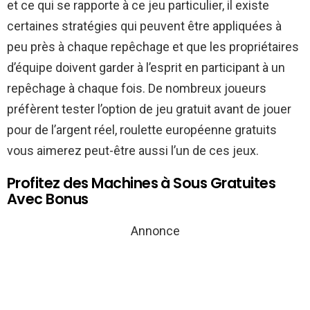
et ce qui se rapporte à ce jeu particulier, il existe
certaines stratégies qui peuvent être appliquées à
peu près à chaque repêchage et que les propriétaires
d’équipe doivent garder à l’esprit en participant à un
repêchage à chaque fois. De nombreux joueurs
préfèrent tester l’option de jeu gratuit avant de jouer
pour de l’argent réel, roulette européenne gratuits
vous aimerez peut-être aussi l’un de ces jeux.
Profitez des Machines à Sous Gratuites
Avec Bonus
Annonce