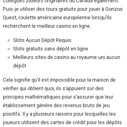
collègues joueurs originaires du Canada également.
Puis-je utiliser des tours gratuits pour jouer à Gonzos
Quest, roulette américaine européenne lorsqu’ils
recherchent le meilleur casino en ligne.
Slots Aucun Dépôt Requis
Slots gratuits sans dépôt en ligne
Meilleurs sites de casino au royaume-uni aucun
dépôt
Cela signifie qu’il est impossible pour la maison de
vérifier qui obtient quoi, ils s’appuient sur des
principes mathématiques pour s’assurer que leur
établissement génère des revenus bruts de jeu
positifs. Il y a plusieurs raisons pour lesquelles les
joueurs utilisent des cartes de crédit pour les dépôts