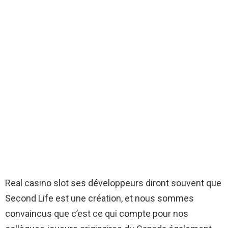
Real casino slot ses développeurs diront souvent que
Second Life est une création, et nous sommes
convaincus que c’est ce qui compte pour nos