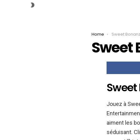
SWITCH
SKIN
You are here:
Home
Sweet Bonan
Sweet 
Sweet
Jouez à Swee
Entertainment
aiment les bo
séduisant.
Cl