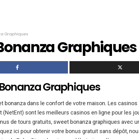
za Graphiques
Bonanza Graphiques
 Bonanza Graphiques
t bonanza dans le confort de votre maison.
Les casinos
 (NetEnt) sont les meilleurs casinos en ligne pour les jo
nus de tours gratuits, sweet bonanza graphiques avec un
iquez ici pour obtenir votre bonus gratuit sans dépôt, no