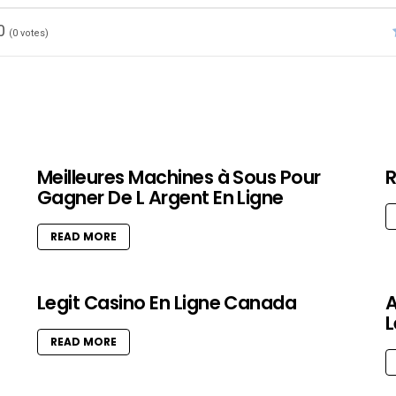
0
(
0
votes)
Meilleures Machines à Sous Pour
R
Gagner De L Argent En Ligne
READ MORE
Legit Casino En Ligne Canada
A
L
READ MORE