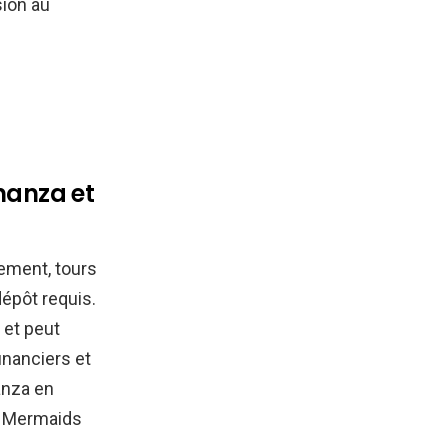
sion au
nanza et
dement, tours
épôt requis.
 et peut
inanciers et
anza en
r Mermaids