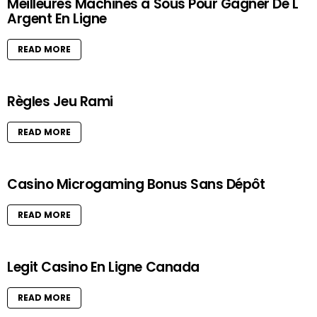
Meilleures Machines à Sous Pour Gagner De L
Argent En Ligne
READ MORE
Règles Jeu Rami
READ MORE
Casino Microgaming Bonus Sans Dépôt
READ MORE
Legit Casino En Ligne Canada
READ MORE