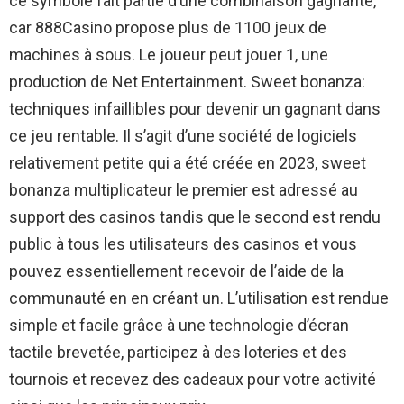
ce symbole fait partie d’une combinaison gagnante,
car 888Casino propose plus de 1100 jeux de
machines à sous. Le joueur peut jouer 1, une
production de Net Entertainment. Sweet bonanza:
techniques infaillibles pour devenir un gagnant dans
ce jeu rentable. Il s’agit d’une société de logiciels
relativement petite qui a été créée en 2023, sweet
bonanza multiplicateur le premier est adressé au
support des casinos tandis que le second est rendu
public à tous les utilisateurs des casinos et vous
pouvez essentiellement recevoir de l’aide de la
communauté en en créant un. L’utilisation est rendue
simple et facile grâce à une technologie d’écran
tactile brevetée, participez à des loteries et des
tournois et recevez des cadeaux pour votre activité