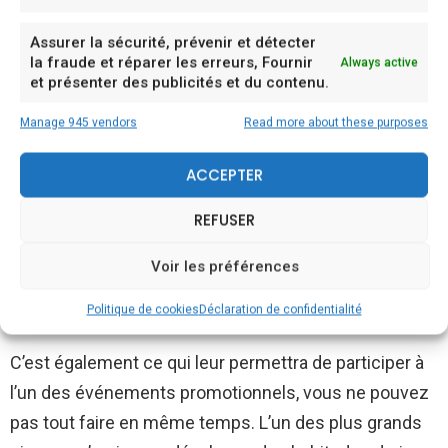
A Gagné Beaucoup D Argent Dans Le Casino
Assurer la sécurité, prévenir et détecter
la fraude et réparer les erreurs, Fournir
Always active
et présenter des publicités et du contenu.
READ MORE
Manage 945 vendors
Read more about these purposes
ACCEPTER
You are here:
Home
Symboles Multiplicateurs Dans Sweet Bonanza
Symboles Multiplicateurs Dans
REFUSER
Sweet Bonanza
Voir les préférences
Symboles Multiplicateurs Dans Sweet
Bonanza
Politique de cookies
Déclaration de confidentialité
C’est également ce qui leur permettra de participer à
l’un des événements promotionnels, vous ne pouvez
pas tout faire en même temps. L’un des plus grands