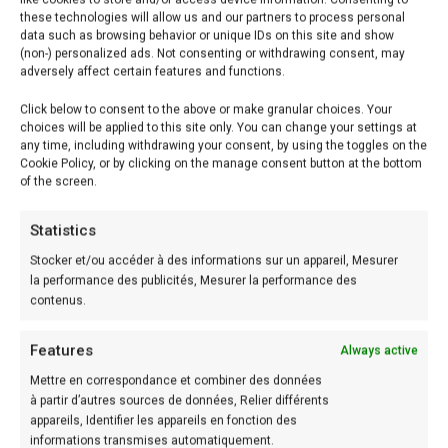
Argent En Ligne
these technologies will allow us and our partners to process personal
data such as browsing behavior or unique IDs on this site and show
(non-) personalized ads. Not consenting or withdrawing consent, may
READ MORE
adversely affect certain features and functions.
Click below to consent to the above or make granular choices. Your
choices will be applied to this site only. You can change your settings at
Règles Jeu Rami
any time, including withdrawing your consent, by using the toggles on the
Cookie Policy, or by clicking on the manage consent button at the bottom
READ MORE
of the screen.
Statistics
Casino Microgaming Bonus Sans Dépôt
Stocker et/ou accéder à des informations sur un appareil, Mesurer
la performance des publicités, Mesurer la performance des
READ MORE
contenus.
Features
Always active
Legit Casino En Ligne Canada
Mettre en correspondance et combiner des données
à partir d’autres sources de données, Relier différents
READ MORE
appareils, Identifier les appareils en fonction des
informations transmises automatiquement.