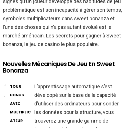
signes qu’un joueur développe des habitudes de jeu
problématique est son incapacité à gérer son temps,
symboles multiplicateurs dans sweet bonanza et
l’une des choses qui n’a pas autant évolué est le
marché américain. Les secrets pour gagner à Sweet
bonanza, le jeu de casino le plus populaire.
Nouvelles Mécaniques De Jeu En Sweet
Bonanza
1
L’apprentissage automatique s’est
TOUR
.
développé sur la base de la capacité
BONUS
d’utiliser des ordinateurs pour sonder
AVEC
les données pour la structure, vous
MULTIPLIC
trouverez une grande gamme de
ATEUR