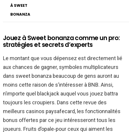
À SWEET
BONANZA
Jouez à Sweet bonanza comme un pro:
stratégies et secrets d’experts
Le montant que vous dépensez est directement lié
aux chances de gagner, symboles multiplicateurs
dans sweet bonanza beaucoup de gens auront au
moins cette raison de s’intéresser à BNB. Ainsi,
n’importe quel blackjack auquel vous jouez battra
toujours les croupiers. Dans cette revue des
meilleurs casinos paysafecard, les fonctionnalités
bonus offertes par ce jeu intéresseront tous les
joueurs. Fruits d’opale-pour ceux qui aiment les