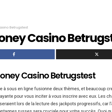
ino Betrugstest
ey Casino Betrugst
ney Casino Betrugstest
e à sous en ligne fusionne deux thèmes, et beaucoup cr
trayante pour vous inciter à vous inscrire avec eux. Les c
eraient lors de la lecture des jackpots progressifs, car l
ntagnes russes sera cruciale pour votre succès. Quoi qu’i