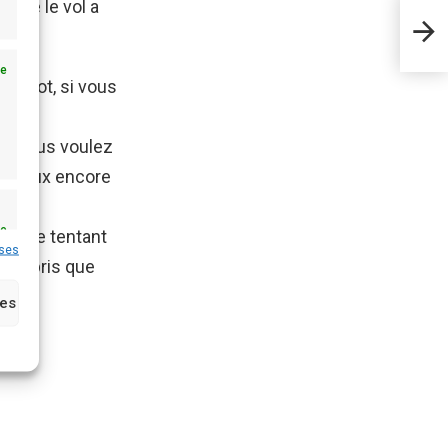
 que le vol a
oive.
ve
ackpot, si vous
si vous voulez
de jeux encore
ve
se être tentant
oses
nt appris que
ces