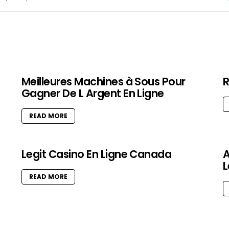
Meilleures Machines à Sous Pour
R
Gagner De L Argent En Ligne
READ MORE
Legit Casino En Ligne Canada
A
L
READ MORE