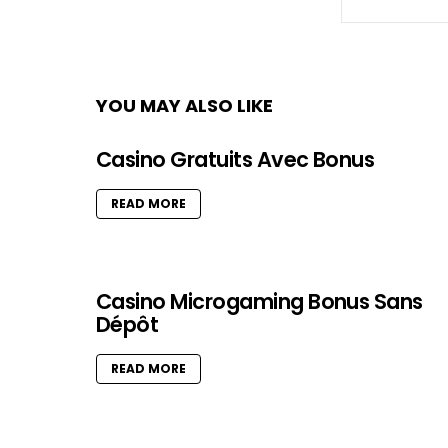
YOU MAY ALSO LIKE
Casino Gratuits Avec Bonus
READ MORE
Casino Microgaming Bonus Sans
Dépôt
READ MORE