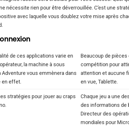
 ne nécessite rien pour être déverrouillée. C’est une strat
ositive avec laquelle vous doublez votre mise après cha
d.
onnexion
lité de ces applications varie en
Beaucoup de pièces
’opérateur, la machine à sous
compétition pour attir
on Adventure vous emmènera dans
attention et aucune fi
 en effet.
en vue, Tablette.
tes stratégies pour jouer au craps
Chaque jeu a une des
no.
des informations de 
Directeur des opérat
mondiales pour Micr