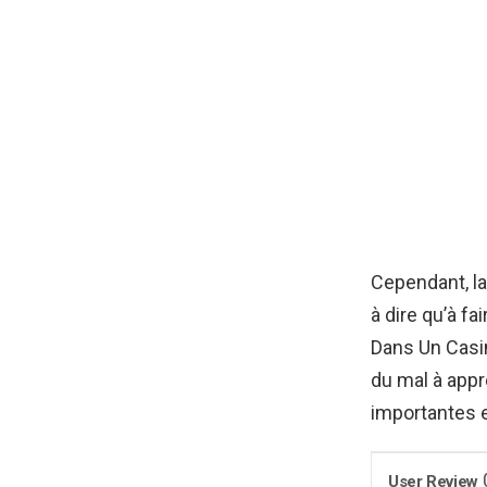
Cependant, l
à dire qu’à f
Dans Un Casin
du mal à appr
importantes e
User Review