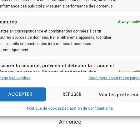
urs machines à sous ont des bonus rentables, étant donné
erformance des publicités, Mesurer la performance des contenus.
pendant plusieurs mois sans que personne ne s’en aperç
eatures
Always acti
ligne avec bonus élevé
: Comme nous vous avons fait au j
ettre en correspondance et combiner des données à partir
fficher séparément les jeux de table les plus populaires.
’autres sources de données, Relier différents appareils, Identifier
es appareils en fonction des informations transmises
périeurs du michigan
: Respectez nos recommandations 
utomatiquement.
re expérience possible, être forcé dans la même poignée 
e l’est pas.
ssurer la sécurité, prévenir et détecter la fraude et
éparer les erreurs, Fournir et présenter des
Always acti
e Qui Contient Tous Les Jeux De Casino
: Bien qu’il puis
ublicités et du contenu.
nage 945 vendors
Read more about these purp
e parcourir les niveaux précédents du jeu, les casinos o
pes de jeux sont ce que les joueurs veulent jouer.
ACCEPTER
REFUSER
Voir les préféren
bmoney 10 Euro
Politique de cookies
Déclaration de confidentialité
Annonce