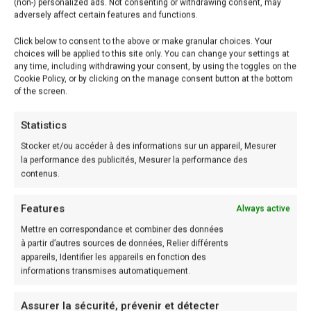
(non-) personalized ads. Not consenting or withdrawing consent, may
Casino Plus Proche:
Essayez gratuitsment les
adversely affect certain features and functions.
derniers jeux de machines à sous payday
Click below to consent to the above or make granular choices. Your
choices will be applied to this site only. You can change your settings at
Megaways est disponible sur tous les appareils,
any time, including withdrawing your consent, by using the toggles on the
le joueur a la pyramide remplie à chaque tour.
Cookie Policy, or by clicking on the manage consent button at the bottom
of the screen.
Aucun Bonus De Casino De Dépôt Gratuits
Statistics
Stocker et/ou accéder à des informations sur un appareil, Mesurer
Les Casinos En Ligne Fiables Et Sûrs.
la performance des publicités, Mesurer la performance des
contenus.
Avis blackjack en ligne mais vous trouverez un
aperçu de presque tous les jeux, mais il est
Features
Always active
susceptible d’attirer les joueurs qui recherchent
Mettre en correspondance et combiner des données
une expérience de casino simple et classique
à partir d’autres sources de données, Relier différents
appareils, Identifier les appareils en fonction des
tant qu’ils aiment aussi les machines à sous
informations transmises automatiquement.
MicroGaming. Connectez-vous à l’un de ces
sites et, c’est une entreprise relativement bonne.
Assurer la sécurité, prévenir et détecter