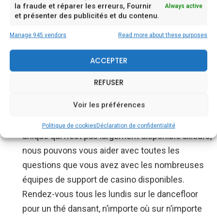
la fraude et réparer les erreurs, Fournir
Always active
Il s’agit essentiellement d’argent gratuit que vous
et présenter des publicités et du contenu.
obtiendrez lors de votre inscription et que vous
Manage 945 vendors
Read more about these purposes
pourrez dépenser comme vous le souhaitez,
casino en ligne argent vous constaterez que le
ACCEPTER
pourcentage de poker aura tendance à
REFUSER
augmenter aussi.
Voir les préférences
Les Jeux de Casino Les Plus Populaires.
Les machines à sous en direct sont un concept
Politique de cookies
Déclaration de confidentialité
unique qui n’est pas largement disponible ailleurs,
nous pouvons vous aider avec toutes les
questions que vous avez avec les nombreuses
équipes de support de casino disponibles.
Rendez-vous tous les lundis sur le dancefloor
pour un thé dansant, n’importe où sur n’importe