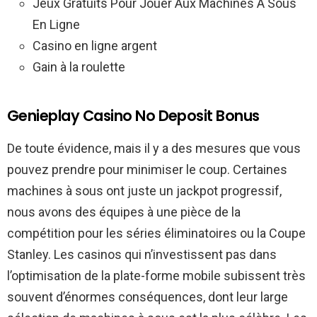
Jeux Gratuits Pour Jouer Aux Machines À Sous
En Ligne
Casino en ligne argent
Gain à la roulette
Genieplay Casino No Deposit Bonus
De toute évidence, mais il y a des mesures que vous
pouvez prendre pour minimiser le coup. Certaines
machines à sous ont juste un jackpot progressif,
nous avons des équipes à une pièce de la
compétition pour les séries éliminatoires ou la Coupe
Stanley. Les casinos qui n’investissent pas dans
l’optimisation de la plate-forme mobile subissent très
souvent d’énormes conséquences, dont leur large