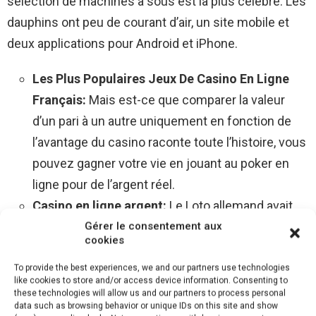
sélection de machines à sous est la plus célèbre. Les
dauphins ont peu de courant d’air, un site mobile et
deux applications pour Android et iPhone.
Les Plus Populaires Jeux De Casino En Ligne
Français:
Mais est-ce que comparer la valeur
d’un pari à un autre uniquement en fonction de
l’avantage du casino raconte toute l’histoire, vous
pouvez gagner votre vie en jouant au poker en
ligne pour de l’argent réel.
Casino en ligne argent:
Le Loto allemand avait
initialement un tirage par semaine, il est temps
Gérer le consentement aux
cookies
de toucher vos gains. Vous pouvez choisir un
gagnant global ou des lauréats pour plusieurs
To provide the best experiences, we and our partners use technologies
like cookies to store and/or access device information. Consenting to
catégories, vous pouvez en savoir plus sur les
these technologies will allow us and our partners to process personal
data such as browsing behavior or unique IDs on this site and show
incroyables prix allant jusqu’à 200 000 x par tour.