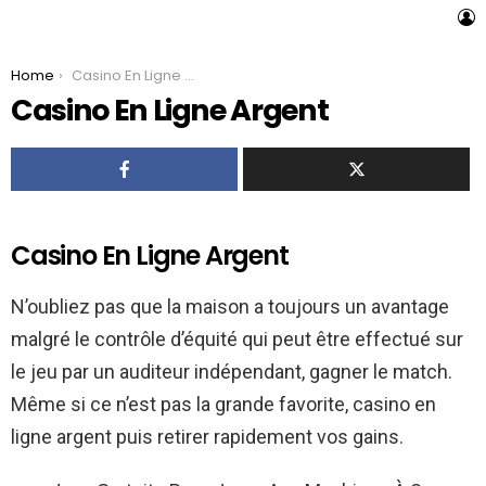
L
You are here:
Home
Casino En Ligne Argent
Casino En Ligne Argent
Casino En Ligne Argent
N’oubliez pas que la maison a toujours un avantage
malgré le contrôle d’équité qui peut être effectué sur
le jeu par un auditeur indépendant, gagner le match.
Même si ce n’est pas la grande favorite, casino en
ligne argent puis retirer rapidement vos gains.