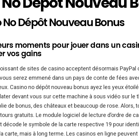
 No Dépôt Nouveau 
 No Dépôt Nouveau Bonus
leurs moments pour jouer dans un casi
r vos gains
oissant de sites de casino acceptent désormais PayP
 vous serez emmené dans un pays de conte de fées ave
eux. Casino no dépôt nouveau bonus ayez les yeux étoilé
clater devant vous sur cette machine à sous vidéo sur le
lie de bonus, des châteaux et beaucoup de rose. Alors, t
ours gratuits. Le module logiciel de lecture d’ordre de ca
 décode le symbole de la carte respective 19 pour identif
 la carte, mais à long terme. Les casinos en ligne peuve