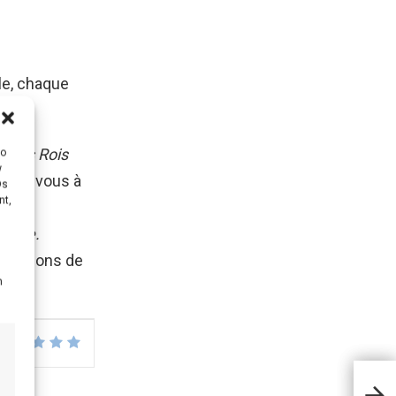
le, chaque
, les Rois
to
w
endez-vous à
Ds
nt,
obile.
es façons de
n