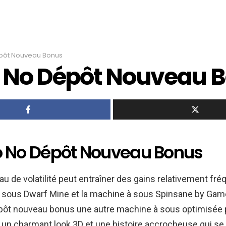
pôt Nouveau Bonus
 No Dépôt Nouveau 
 No Dépôt Nouveau Bonus
au de volatilité peut entraîner des gains relativement fréq
 sous Dwarf Mine et la machine à sous Spinsane by Gam
pôt nouveau bonus une autre machine à sous optimisée 
un charmant look 3D et une histoire accrocheuse qui se