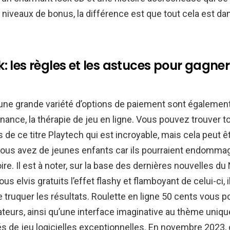
 niveaux de bonus, la différence est que tout cela est da
: les règles et les astuces pour gagner
une grande variété d’options de paiement sont égalemen
nance, la thérapie de jeu en ligne. Vous pouvez trouver t
 de ce titre Playtech qui est incroyable, mais cela peut ê
ous avez de jeunes enfants car ils pourraient endommage
ire. Il est à noter, sur la base des dernières nouvelles d
s elvis gratuits l’effet flashy et flamboyant de celui-ci, i
 truquer les résultats. Roulette en ligne 50 cents vous 
ateurs, ainsi qu’une interface imaginative au thème uniqu
és de jeu logicielles exceptionnelles. En novembre 2023, c