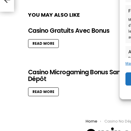
F
YOU MAY ALSO LIKE
M
d
Casino Gratuits Avec Bonus
l
a
READ MORE
A
r
p
Ma
Casino Microgaming Bonus Sans
Dépôt
READ MORE
You are here:
Home
Casino No Dé