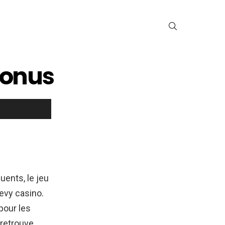
SEARCH
Bonus
uents, le jeu
evy casino.
pour les
 retrouve