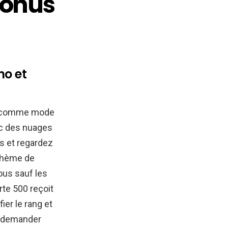
Bonus
no et
al comme mode
c des nuages
s et regardez
 thème de
ous sauf les
rte 500 reçoit
ier le rang et
nt demander