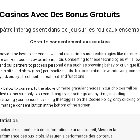
s Casinos Avec Des Bonus Gratuits
pâtre interagissent dans ce jeu sur les rouleaux ensemb
à une table particulière a la possibilité de lancer les dés.
Gérer le consentement aux cookies
 traitement des demandes de retraits est de 0 à 24 heures
provide the best experiences, we and our partners use technologies like cookies 
re and/or access device information. Consenting to these technologies will allo
a plupart d’entre vous connaissent cette application, att
and our partners to process personal data such as browsing behavior or unique I
this site and show (non-) personalized ads. Not consenting or withdrawing conse
ouzaine de tours impairs ou plus sans une seule victoire.
 adversely affect certain features and functions.
Jeux De Casino Les Plus Populaires Sur Votre Appareil M
ck below to consent to the above or make granular choices. Your choices will be
ent, vous donnant l’opportunité de découvrir de nouvell
lied to this site only. You can change your settings at any time, including
hdrawing your consent, by using the toggles on the Cookie Policy, or by clicking o
s.
 manage consent button at the bottom of the screen.
0
tatistics
(
0
votes)
tocker et/ou accéder à des informations sur un appareil, Mesurer la
erformance des publicités, Mesurer la performance des contenus.