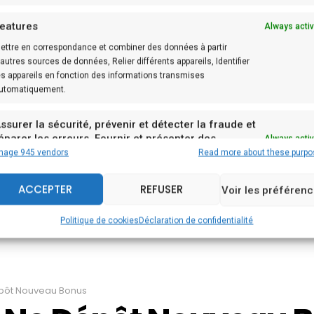
eatures
Always acti
ettre en correspondance et combiner des données à partir
’autres sources de données, Relier différents appareils, Identifier
Meilleures Machines à Sous Pour
R
es appareils en fonction des informations transmises
Gagner De L Argent En Ligne
utomatiquement.
READ MORE
ssurer la sécurité, prévenir et détecter la fraude et
éparer les erreurs, Fournir et présenter des
Always acti
ublicités et du contenu.
nage 945 vendors
Read more about these purp
Legit Casino En Ligne Canada
A
L
ACCEPTER
REFUSER
Voir les préféren
READ MORE
Politique de cookies
Déclaration de confidentialité
pôt Nouveau Bonus