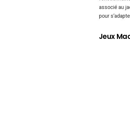
associé au ja
pour s’adapter
Jeux Mac