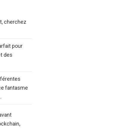
nt, cherchez
rfait pour
et des
ifférentes
 ce fantasme
.
 avant
ockchain,