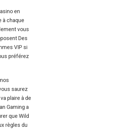
casino en
le à chaque
ablement vous
roposent Des
ammes VIP si
vous préférez
inos
 vous saurez
va plaire à de
man Gaming a
rer que Wild
aux règles du