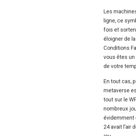
Les machines 
ligne, ce sym
fois et sorte
éloigner de 
Conditions F
vous êtes un 
de votre temp
En tout cas, 
metaverse est
tout sur le WP
nombreux jou
évidemment d
24 avait l’air
jeu.