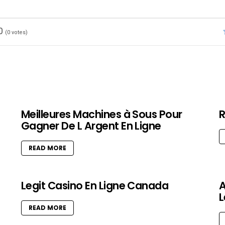
0
(
0
votes)
Meilleures Machines à Sous Pour
R
Gagner De L Argent En Ligne
READ MORE
Legit Casino En Ligne Canada
A
L
READ MORE