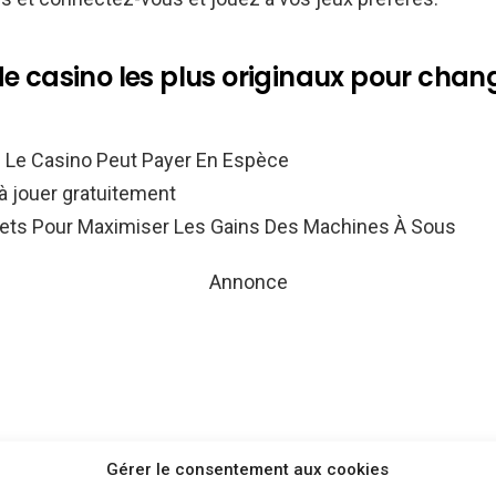
de casino les plus originaux pour chan
Le Casino Peut Payer En Espèce
à jouer gratuitement
ets Pour Maximiser Les Gains Des Machines À Sous
Annonce
Gérer le consentement aux cookies