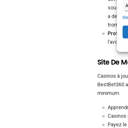
A
soucier d
r
a des do
p
Ma
trompés
Profitez
l’avons f
Site De M
Casinos à jou
BestBet360 av
minimum.
Apprendr
Casinos 
Payez le