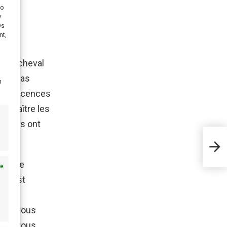
to
w
Ds
nt,
ers à cheval
ront pas
n
, les licences
connaître les
nt ils ont
 ligne
ve
aus est
ir si vous
as à vous