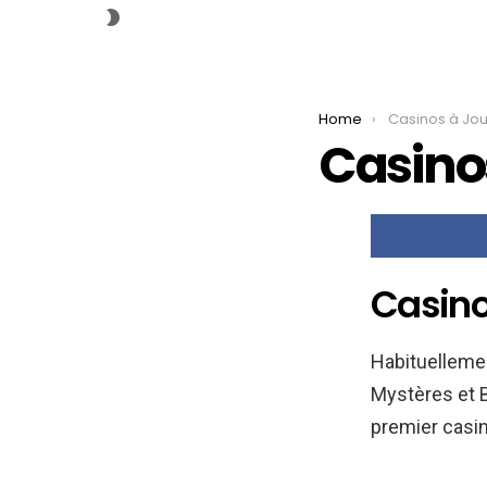
SWITCH
SKIN
You are here:
Home
Casinos à Jou
Casino
Casino
Habituelleme
Mystères et B
premier casin