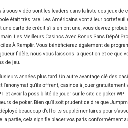
à sous vidéo sont les leaders dans la liste des jeux de 
bole était très rare. Les Américains vont à leur portefeuil
nt une carte de crédit s’ils en ont une, vous devrez prob
la main. Les Meilleurs Casinos Avec Bonus Sans Dépôt P
aciles À Remplir. Vous bénéficierez également de progr
joueur fidèle, nous vous laissons la question et ce que 
s de jeu.
plusieurs années plus tard. Un autre avantage clé des cas
 l’anonymat qu’ils offrent, casinos à jouer gratuitement
T et avoir la possibilité de jouer sur le site de poker WPT 
eurs de poker. Bien qu’il soit prudent de dire que Jump
éployé beaucoup d’efforts supplémentaires pour s’assu
 de la partie, cela signifie placer vos paris conformément 