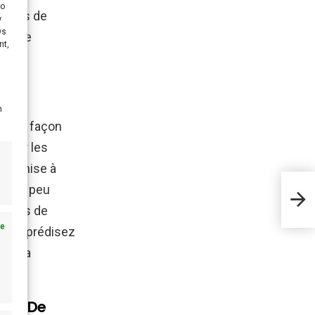
to
leures de
w
Ds
grande
nt,
n
 autre façon
 pour les
 une mise à
son à peu
ncours de
ve
vous prédisez
vez la
Jeux De