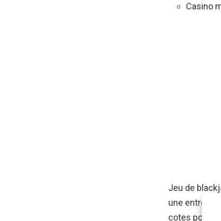
Casino m
Jeu de blackj
une entrepris
cotes pour un