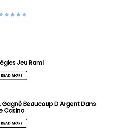
ègles Jeu Rami
READ MORE
 Gagné Beaucoup D Argent Dans
e Casino
READ MORE