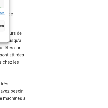
ve
oses
iles de
ces
x joueurs de
visé jusqu’à
us êtes sur
sont attirées
es chez les
t très
s avez besoin
 de machines à