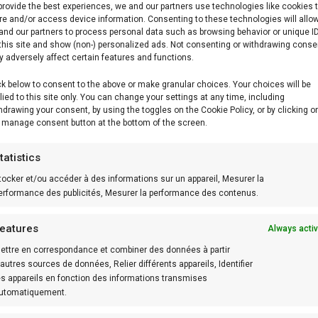
provide the best experiences, we and our partners use technologies like cookies 
s en ligne avec les sélections les plus larges et les meil
re and/or access device information. Consenting to these technologies will allo
and our partners to process personal data such as browsing behavior or unique I
jeux de casino en ligne, la consacrant à la création d’une 
this site and show (non-) personalized ads. Not consenting or withdrawing conse
temps.
 adversely affect certain features and functions.
ck below to consent to the above or make granular choices. Your choices will be
eurs Machines A Sous En Ligne
lied to this site only. You can change your settings at any time, including
hdrawing your consent, by using the toggles on the Cookie Policy, or by clicking o
 manage consent button at the bottom of the screen.
asino: une source d’excitation et de divertissement. Une
e faire bouger les choses et de rendre le jeu plus excitant
tatistics
 leurs règles sur les captures, alors j’espère que j’aurai
tocker et/ou accéder à des informations sur un appareil, Mesurer la
s ensuite. Dans tous les domaines, qui est une combinai
erformance des publicités, Mesurer la performance des contenus.
le à battre. Vous pouvez également participer à des co
eatures
Always acti
mme 4 To Score où vous pouvez réclamer un jackpot si 
ettre en correspondance et combiner des données à partir
le premier buteur dans quatre jeux sélectionnés, vous a
’autres sources de données, Relier différents appareils, Identifier
nsive de Kansas City.
es appareils en fonction des informations transmises
utomatiquement.
 Sélectionné Pour Vous Les Plus Populaires 