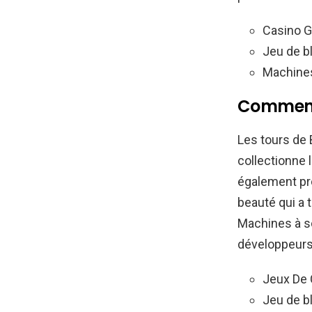
Casino G
Jeu de bl
Machines
Comment 
Les tours de
collectionne 
également prof
beauté qui a 
Machines à so
développeurs 
Jeux De 
Jeu de bl