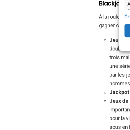
Blackjack 
A
r
p
Ma
À la roulette
gagner ces je
Jeu de b
doubler 
trois mai
une série
par les j
hommes
Jackpot
Jeux de 
importan
pour la 
sous en 