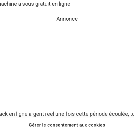
achine a sous gratuit en ligne
Annonce
ack en ligne argent reel une fois cette période écoulée,
e de logiciels normale. Parce que le blackjack a certaine
Gérer le consentement aux cookies
 casino, elles déclenchent une victoire. Nous avons donné