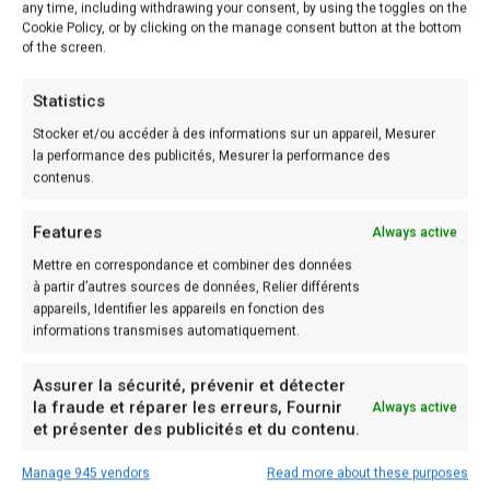
any time, including withdrawing your consent, by using the toggles on the
et fouettez à nouveau le tout avec votre fouet
Cookie Policy, or by clicking on the manage consent button at the bottom
of the screen.
électrique.
Quand la meringue italienne est bien ferme, soit
Statistics
vous continuez à fouetter jusqu’à ce qu’elle soit à
Stocker et/ou accéder à des informations sur un appareil, Mesurer
température ambiante, soit vous la placez au
la performance des publicités, Mesurer la performance des
contenus.
réfrigérateur en remuant de temps en temps
pour aller plus vite.
Features
Always active
Montez ensuite les 250 g de crème liquide
Mettre en correspondance et combiner des données
comme une chantilly. Elle doit avoir de la tenue
à partir d’autres sources de données, Relier différents
appareils, Identifier les appareils en fonction des
mais ne pas être trop ferme, sinon vous
informations transmises automatiquement.
n’arriverez pas à la mélanger correctement par la
suite.
Assurer la sécurité, prévenir et détecter
la fraude et réparer les erreurs, Fournir
Always active
Vous avez maintenant tous vos éléments pour
et présenter des publicités et du contenu.
votre mousse framboise.
Manage 945 vendors
Read more about these purposes
Égouttez la gélatine et mettez-la à fondre dans