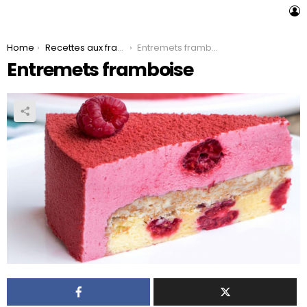
L
You are here:
Home
Recettes aux framboises
Entremets framboise
Entremets framboise