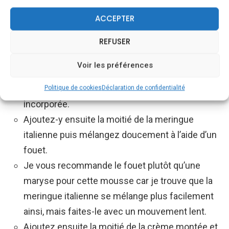
une petite casserole à feu très doux. Quand cette
ACCEPTER
dernière est liquide, ajoutez 2 à 3 cuillères à
REFUSER
soupe de pulpe de framboise, mélangez et
reversez le tout dans la pulpe.
Voir les préférences
Mélangez rapidement à l’aide d’un fouet votre
pulpe, pour que la gélatine soit parfaitement
Politique de cookies
Déclaration de confidentialité
incorporée.
Ajoutez-y ensuite la moitié de la meringue
italienne puis mélangez doucement à l’aide d’un
fouet.
Je vous recommande le fouet plutôt qu’une
maryse pour cette mousse car je trouve que la
meringue italienne se mélange plus facilement
ainsi, mais faites-le avec un mouvement lent.
Ajoutez ensuite la moitié de la crème montée et