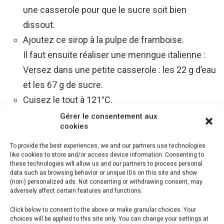
une casserole pour que le sucre soit bien
dissout.
Ajoutez ce sirop à la pulpe de framboise.
Il faut ensuite réaliser une meringue italienne :
Versez dans une petite casserole : les 22 g d’eau
et les 67 g de sucre.
Cuisez le tout à 121°C.
En parallèle commencez à monter les blanc
Gérer le consentement aux
cookies
d’œuf à l’aide d’un petit fouet électrique jusqu’à
qu’ils soient mousseux.
To provide the best experiences, we and our partners use technologies
like cookies to store and/or access device information. Consenting to
Je vous recommande de le faire dans un bol
these technologies will allow us and our partners to process personal
data such as browsing behavior or unique IDs on this site and show
étroit et haut type bol doseur. C’est ainsi plus
(non-) personalized ads. Not consenting or withdrawing consent, may
facile avec de petites quantités que dans un
adversely affect certain features and functions.
grand robot pâtissier.
Click below to consent to the above or make granular choices. Your
Quand le sucre est cuit, versez-le sur les blancs
choices will be applied to this site only. You can change your settings at