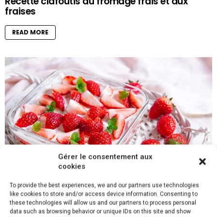
Recette clafoutis au fromage frais et aux
fraises
READ MORE
Gérer le consentement aux
cookies
Recette de tiramisu aux fraises : facile et
To provide the best experiences, we and our partners use technologies
délicieux
like cookies to store and/or access device information. Consenting to
these technologies will allow us and our partners to process personal
data such as browsing behavior or unique IDs on this site and show
READ MORE