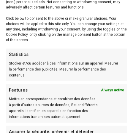
(non-) personalized ads. Not consenting or withdrawing consent, may
adversely affect certain features and functions.
Click below to consent to the above or make granular choices. Your
choices will be applied to this site only. You can change your settings at
any time, including withdrawing your consent, by using the toggles on the
Cookie Policy, or by clicking on the manage consent button at the bottom
of the screen.
Statistics
Stocker et/ou accéder à des informations sur un appareil, Mesurer
la performance des publicités, Mesurer la performance des
contenus.
Features
Always active
Gâteau aux fraises et citron authentique et
délicieux
Mettre en correspondance et combiner des données
à partir d’autres sources de données, Relier différents
appareils, Identifier les appareils en fonction des
READ MORE
informations transmises automatiquement.
Assurer la sécurité, prévenir et détecter