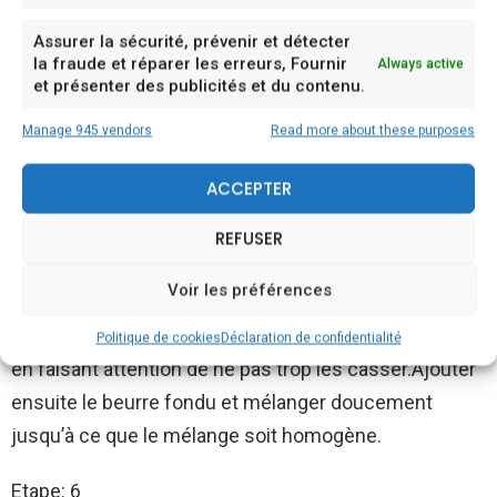
très très fine ou d’une cuillère à soupe) et le mettre
Assurer la sécurité, prévenir et détecter
dans un récipient pour qu’il refroidisse.
la fraude et réparer les erreurs, Fournir
Always active
et présenter des publicités et du contenu.
Etape: 4
Manage 945 vendors
Read more about these purposes
Dans un saladier, mélanger tous les ingrédients secs :
la farine, la poudre d’amande, le sucre glace et la
ACCEPTER
levure.
REFUSER
Etape: 5
Voir les préférences
Battre les œufs en neige bien fermes avec une
pincée de sel. Ajouter les œufs aux ingrédients secs
Politique de cookies
Déclaration de confidentialité
en faisant attention de ne pas trop les casser.Ajouter
ensuite le beurre fondu et mélanger doucement
jusqu’à ce que le mélange soit homogène.
Etape: 6