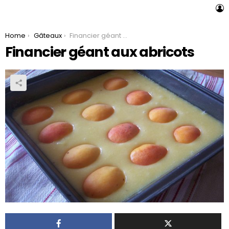
L
You are here:
Home
Gâteaux
Financier géant aux abricots
Financier géant aux abricots