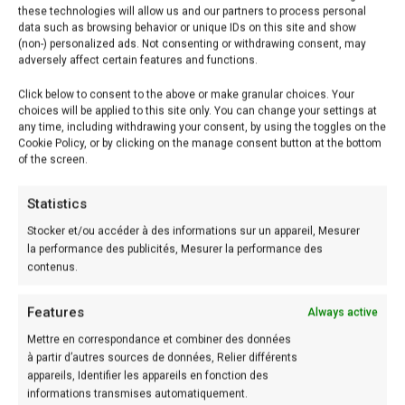
– 1 c. à café de levure chimique
these technologies will allow us and our partners to process personal
– 4 abricots
data such as browsing behavior or unique IDs on this site and show
(non-) personalized ads. Not consenting or withdrawing consent, may
– éclats de pistaches pour la déco
adversely affect certain features and functions.
Click below to consent to the above or make granular choices. Your
Préparation:
choices will be applied to this site only. You can change your settings at
any time, including withdrawing your consent, by using the toggles on the
Etape: 1
Cookie Policy, or by clicking on the manage consent button at the bottom
of the screen.
Préchauffer le four à 170°C.
Statistics
Etape: 2
Stocker et/ou accéder à des informations sur un appareil, Mesurer
Mettre le beurre à fondre dans une casserole à feu
la performance des publicités, Mesurer la performance des
contenus.
moyen. Attendre jusqu’à ce qu’il prenne une belle
couleur ambrée et qu’une odeur de noisette se
Features
Always active
dégage.
Mettre en correspondance et combiner des données
à partir d’autres sources de données, Relier différents
Etape: 3
appareils, Identifier les appareils en fonction des
informations transmises automatiquement.
Clarifier le beurre si possible (à l’aide d’une passoire