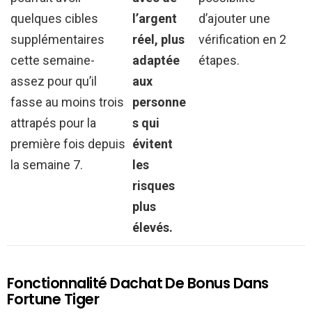
quelques cibles
l’argent
d’ajouter une
supplémentaires
réel, plus
vérification en 2
cette semaine-
adaptée
étapes.
assez pour qu’il
aux
fasse au moins trois
personne
attrapés pour la
s qui
première fois depuis
évitent
la semaine 7.
les
risques
plus
élevés.
Fonctionnalité Dachat De Bonus Dans
Fortune Tiger