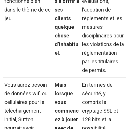
fonctionne bien
s à offrir à
évaluations,
dans le thème de ce
ses
l’adoption de
jeu.
clients
règlements et les
quelque
mesures
chose
disciplinaires pour
d’inhabitu
les violations de la
el.
réglementation
par les titulaires
de permis.
Vous aurez besoin
Mais
En termes de
de données wifi ou
lorsque
sécurité, y
cellulaires pour le
vous
compris le
téléchargement
commenc
cryptage SSL et
initial, Sutton
ez à jouer
128 bits et la
pourrait avoir
avec de
possibilité