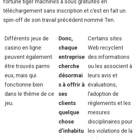
fortune tiger machines à sous gratuites en
téléchargement sans inscription et c’est en fait un
spin-off de son travail précédent nommé Ten.
Différents jeux de
Donc,
Certains sites
casino en ligne
chaque
Web recyclent
peuvent également
entreprise
des informations
être trouvés parmi
cherche
ou les associent à
eux, mais qui
désormai
leurs avis et
fonctionne bien
s à offrir à
évaluations,
dans le thème de ce
ses
l’adoption de
jeu.
clients
règlements et les
quelque
mesures
chose
disciplinaires pour
d’inhabitu
les violations de la