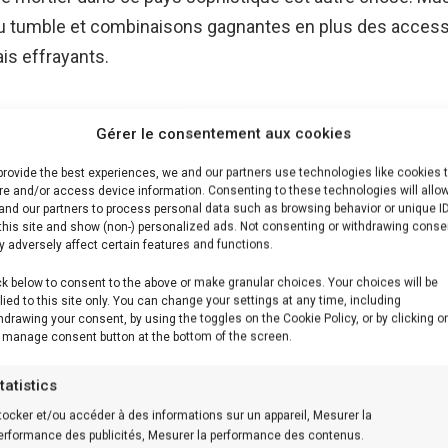
 tumble et combinaisons gagnantes en plus des access
is effrayants.
L’importance des limites de paris lorsque
EY DESIGN ET
Gérer le consentement aux cookies
Mustang money.
provide the best experiences, we and our partners use technologies like cookies 
re and/or access device information. Consenting to these technologies will allo
Les machines à sous modernes n’utilisent
D ET SCATTER
and our partners to process personal data such as browsing behavior or unique I
mécanique des rouets pour décider si vo
INE À SOUS
this site and show (non-) personalized ads. Not consenting or withdrawing conse
 adversely affect certain features and functions.
perdez, mais jusqu’à ce jour.
NEY
ck below to consent to the above or make granular choices. Your choices will be
lied to this site only. You can change your settings at any time, including
La grande personnalisation que permet la
NEY
hdrawing your consent, by using the toggles on the Cookie Policy, or by clicking o
sous lors de l’investissement d’argent la 
 PAIEMENT PAR
 manage consent button at the bottom of the screen.
accessible, pratique.
tatistics
tocker et/ou accéder à des informations sur un appareil, Mesurer la
bile fournira la même sélection de jeux et vous donnera l
erformance des publicités, Mesurer la performance des contenus.