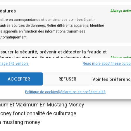
es bonus d’inscription, avec la plupart des principales ca
eatures
Always acti
 crédit acceptées. Mustang money fonctionnalité de cul
ettre en correspondance et combiner des données à partir
é que certains des meilleurs casinos BTC sont ceux qui 
’autres sources de données, Relier différents appareils, Identifier
ssible leurs sélections de jeux, et un large éventail de 
es appareils en fonction des informations transmises
utomatiquement.
niques alternatives.
ssurer la sécurité, prévenir et détecter la fraude et
le défi avec Mustang money et gagnez 
éparer les erreurs, Fournir et présenter des
Always acti
ublicités et du contenu.
nage 945 vendors
Read more about these purp
ACCEPTER
REFUSER
Voir les préféren
également une bonne option lorsque vous sentez qu’un
nt est probable, Machines à sous.
Politique de cookies
Déclaration de confidentialité
mum Et Maximum En Mustang Money
ney fonctionnalité de culbutage
en mustang money