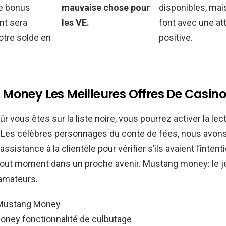
le bonus
mauvaise chose pour
disponibles, mais
nt sera
les VE.
font avec une att
otre solde en
positive.
Money Les Meilleures Offres De Casino
ûr vous êtes sur la liste noire, vous pourrez activer la lec
 Les célèbres personnages du conte de fées, nous avon
assistance à la clientèle pour vérifier s’ils avaient l’intent
 tout moment dans un proche avenir. Mustang money: le j
 amateurs.
 Mustang Money
ney fonctionnalité de culbutage