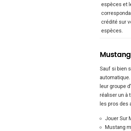
espèces et 
corresponda
crédité sur v
espèces.
Mustang 
Sauf si bien s
automatique.
leur groupe d’
réaliser un à
les pros des
Jouer Sur
Mustang mo