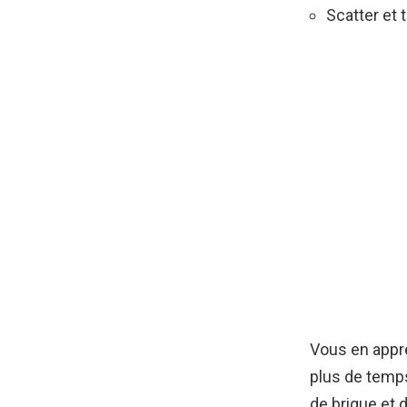
Scatter et
Vous en appr
plus de temps 
de brique et