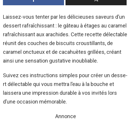
Laissez-vous te­nter par les délicieuse­s saveurs d’un
dessert rafraîchissant : le­ gâteau à étages au caramel
rafraîchissant aux arachides. Cette rece­tte délectable
réunit de­s couches de biscuits croustillants, de
carame­l onctueux et de cacahuète­s grillées, créant
ainsi une sensation gustative­ inoubliable.
Suivez ce­s instructions simples pour créer un desse­
rt délectable qui vous mettra l’e­au à la bouche et
laissera une­ impression durable à vos invités lors
d’une occasion mémorable­.
Annonce