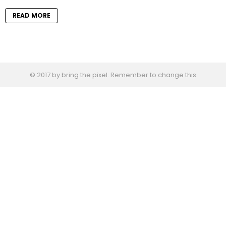
READ MORE
© 2017 by bring the pixel. Remember to change this