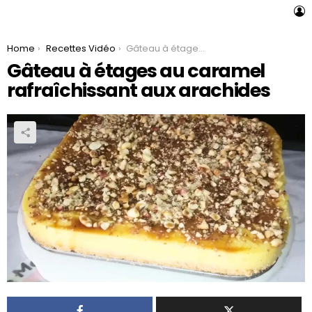
L
You are here:
Home
Recettes Vidéo
Gâteau à étages au caramel rafraîchissant aux arachides
Gâteau à étages au caramel
rafraîchissant aux arachides