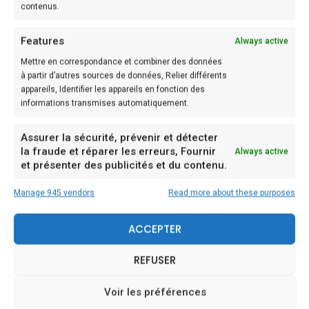
la chaleur pendant une minute.
contenus.
Features
Etape: 3
Always active
Ajouter les feuilles de chou haché, des tranches de
Mettre en correspondance et combiner des données
à partir d’autres sources de données, Relier différents
carottes, le céleri et les champignons.
appareils, Identifier les appareils en fonction des
informations transmises automatiquement.
Etape: 4
Assurer la sécurité, prévenir et détecter
Saupoudrer un peu de poivre de Cayenne ou de
la fraude et réparer les erreurs, Fournir
Always active
poudre de curry.
et présenter des publicités et du contenu.
Etape: 5
Manage 945 vendors
Read more about these purposes
Ajouter 12 tasses d’eau et des cubes
ACCEPTER
supplémentaires.
REFUSER
Etape: 6
Cuire à feu moyen jusqu’à ce que les légumes soient
Voir les préférences