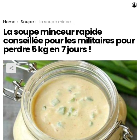
L
You are here:
Home
Soupe
La soupe minceur rapide conseillée pour les militaires pour perdre 5 kg en 7 jours !
La soupe minceur rapide
conseillée pour les militaires pour
perdre 5 kg en 7 jours !