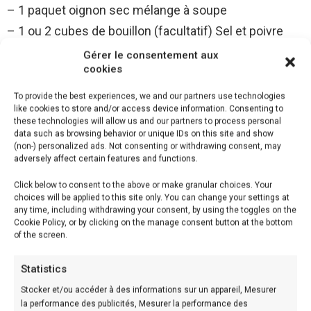
– 1 paquet oignon sec mélange à soupe
– 1 ou 2 cubes de bouillon (facultatif) Sel et poivre
Gérer le consentement aux
Pour ajouter de la saveur:
cookies
To provide the best experiences, we and our partners use technologies
Le poivre de Cayenne, la poudre de curry, mélange
like cookies to store and/or access device information. Consenting to
d’herbes ou tout autre assaisonnement.
these technologies will allow us and our partners to process personal
data such as browsing behavior or unique IDs on this site and show
(non-) personalized ads. Not consenting or withdrawing consent, may
adversely affect certain features and functions.
Préparation
Click below to consent to the above or make granular choices. Your
choices will be applied to this site only. You can change your settings at
Etape: 1
any time, including withdrawing your consent, by using the toggles on the
Utilisez l’huile de pulvérisation pour faire sauter les
Cookie Policy, or by clicking on the manage consent button at the bottom
of the screen.
oignons hachés dans un grand pot.
Statistics
Etape: 2
Stocker et/ou accéder à des informations sur un appareil, Mesurer
Ajouter les morceaux de poivron vert et les mettre sur
la performance des publicités, Mesurer la performance des