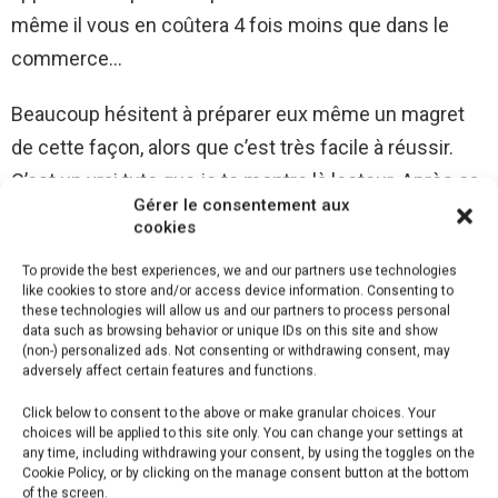
même il vous en coûtera 4 fois moins que dans le
commerce…
Beaucoup hésitent à préparer eux même un magret
de cette façon, alors que c’est très facile à réussir.
C’est un vrai tuto que je te montre là lecteur. Après ça
Gérer le consentement aux
tu vas devenir le roi du magret de canard !!!
cookies
Suivez la recette et préparez-la aussi, les ingrédients
To provide the best experiences, we and our partners use technologies
like cookies to store and/or access device information. Consenting to
sont comptés sur les doigts, ils sont très peu
these technologies will allow us and our partners to process personal
data such as browsing behavior or unique IDs on this site and show
nombreux et vous les avez peut-être déjà! Essayez-
(non-) personalized ads. Not consenting or withdrawing consent, may
la… Et Continuer La Lecture Dans La Page Suivante.
adversely affect certain features and functions.
Click below to consent to the above or make granular choices. Your
Alors voici quelques explications:
choices will be applied to this site only. You can change your settings at
any time, including withdrawing your consent, by using the toggles on the
Pour bien réussir la recette, il faut bien mesurer les
Cookie Policy, or by clicking on the manage consent button at the bottom
of the screen.