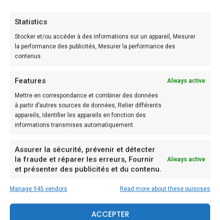
ingrédients et les préparer avant de commencer la
recette. Il faut également respecter le temps et la
Statistics
température de cuisson, ainsi suivez pas-à-pas les
Stocker et/ou accéder à des informations sur un appareil, Mesurer
étapes décrites ci-dessous .
la performance des publicités, Mesurer la performance des
contenus.
Donc, pour la recette, il vous faut :
Features
Always active
Difficulté: Très facile
Mettre en correspondance et combiner des données
Préparation: 10 min
à partir d’autres sources de données, Relier différents
appareils, Identifier les appareils en fonction des
Cuisson: 20 min
informations transmises automatiquement.
Donc, pour la recette, il vous faut :
Assurer la sécurité, prévenir et détecter
la fraude et réparer les erreurs, Fournir
Always active
et présenter des publicités et du contenu.
Ingrédients (pour 2 personnes):
Manage 945 vendors
Read more about these purposes
– 1 Magret de canard
– 0,5 Bûche de chèvre
ACCEPTER