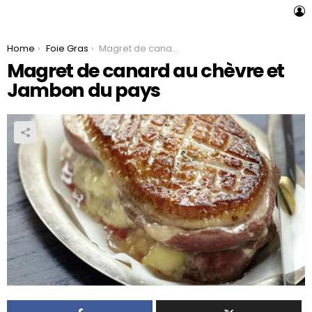
L
You are here:
Home
Foie Gras
Magret de canard au chèvre et Jambon du pays
Magret de canard au chèvre et
Jambon du pays