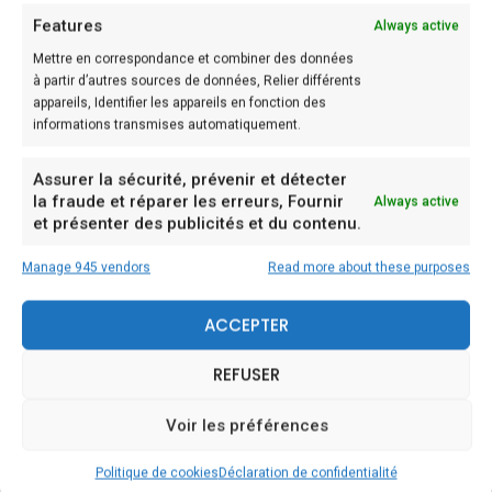
– 4 blanc de poulet
Features
Always active
– 400 g de champignons de Paris
Mettre en correspondance et combiner des données
à partir d’autres sources de données, Relier différents
– 200 g de tomates cerises
appareils, Identifier les appareils en fonction des
– 100 g de chorizo
informations transmises automatiquement.
– 100 g d’olives noires
Assurer la sécurité, prévenir et détecter
– 1 boîte de tomates concassées (480 g)
la fraude et réparer les erreurs, Fournir
Always active
– 20 cl de bouillon de légumes
et présenter des publicités et du contenu.
– 2 c. à soupe de mascarpone
Manage 945 vendors
Read more about these purposes
– 10 cl de vin rouge
– 2 c. à soupe de concentré de tomates
ACCEPTER
– 2 c. à soupe de farine
REFUSER
– 1,5 c. à soupe de paprika
– 5 brins de thym
Voir les préférences
– 3 brins de romarin
Politique de cookies
Déclaration de confidentialité
– huile d’olive