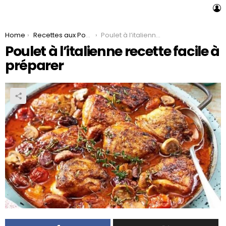
L
You are here:
Home
Recettes aux Poulet
Poulet à l’italienne recette facile à préparer
Poulet à l’italienne recette facile à
préparer