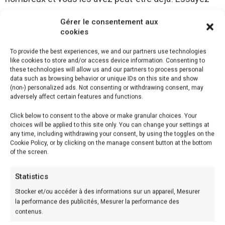
la.
Gérer le consentement aux
cookies
Alors voici quelques explications:
To provide the best experiences, we and our partners use technologies
Pour bien réussir la recette Poulet à l’italienne, il faut
like cookies to store and/or access device information. Consenting to
these technologies will allow us and our partners to process personal
bien mesurer les ingrédients et les préparer avant de
data such as browsing behavior or unique IDs on this site and show
commencer la recette. Il faut également respecter le
(non-) personalized ads. Not consenting or withdrawing consent, may
adversely affect certain features and functions.
temps et la température de cuisson, ainsi suivez pas-
Click below to consent to the above or make granular choices. Your
à-pas les étapes décrites ci-dessous .
choices will be applied to this site only. You can change your settings at
any time, including withdrawing your consent, by using the toggles on the
Donc, pour la recette, il vous faut :
Cookie Policy, or by clicking on the manage consent button at the bottom
of the screen.
Voici les ingrédients dont vous avez besoin et la
Statistics
préparation:
Stocker et/ou accéder à des informations sur un appareil, Mesurer
la performance des publicités, Mesurer la performance des
Ingrédients 4 personnes
contenus.