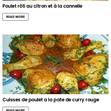
Poulet rôti au citron et à la cannelle
READ MORE
Cuisses de poulet a la pate de curry rouge
READ MORE