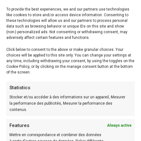
To provide the best experiences, we and our partners use technologies
like cookies to store and/or access device information. Consenting to
these technologies will allow us and our partners to process personal
Hacher finement le céleri, ainsi que la carotte et
data such as browsing behavior or unique IDs on this site and show
l’oignon préalablement pelés. Les transférer dans une
(non-) personalized ads. Not consenting or withdrawing consent, may
adversely affect certain features and functions.
grande casserole à parois hautes et ajouter un peu
Click below to consent to the above or make granular choices. Your
d’huile. Laisser frire à feu doux pendant environ 5
choices will be applied to this site only. You can change your settings at
minutes, en remuant de temps en temps avec une
any time, including withdrawing your consent, by using the toggles on the
Cookie Policy, or by clicking on the manage consent button at the bottom
cuillère en bois. Ajouter la viande coupée en petits
of the screen.
morceaux.
Statistics
Augmenter le feu et la laisser bien dorer de tous les
Stocker et/ou accéder à des informations sur un appareil, Mesurer
la performance des publicités, Mesurer la performance des
côtés. Ce procédé permet de sceller le jus à l’intérieur
contenus.
de la viande et obtenir d’un ragoût moelleux.
Features
Always active
Une fois la viande dorée, toujours à feu vif, mélanger ,
Mettre en correspondance et combiner des données
sans imprégner la viande. Secouer la casserole et