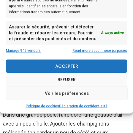
à partir d’autres sources de données, Relier différents
appareils, Identifier les appareils en fonction des
laisser s’évaporer complètement.
informations transmises automatiquement.
Verser le bouillon chaud en recouvrant presque
Assurer la sécurité, prévenir et détecter
complètement la viande. Ajouter également les
la fraude et réparer les erreurs, Fournir
Always active
et présenter des publicités et du contenu.
herbes aromatiques (romarin et laurier). Cuire à
couvert à feu très doux pendant une heure en
Manage 945 vendors
Read more about these purposes
remuant de temps en temps.
ACCEPTER
En attendant, éplucher les pommes de terre et les
REFUSER
couper en cubes de la même taille que les morceaux
de viande. Les tremper dans un bol avec de l’eau
Voir les préférences
froide pour qu’ils ne noircissent pas.
Politique de cookies
Déclaration de confidentialité
Dans une grande poêle, faire dorer une gousse d’ail
avec un peu d’huile. Ajouter les champignons
mélangés (en garder un peu de côté) et cuire