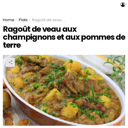
L
You are here:
Home
Plats
Ragoût de veau aux champignons et aux pommes de terre
Ragoût de veau aux
champignons et aux pommes de
terre