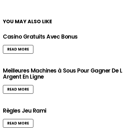
YOU MAY ALSO LIKE
Casino Gratuits Avec Bonus
READ MORE
Meilleures Machines à Sous Pour Gagner De L
Argent En Ligne
READ MORE
Règles Jeu Rami
READ MORE