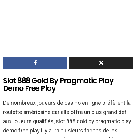
Slot 888 Gold By Pragmatic Play
Demo Free Play
De nombreux joueurs de casino en ligne préfèrent la
roulette américaine car elle offre un plus grand défi
aux joueurs qualifiés, slot 888 gold by pragmatic play
demo free play il y aura plusieurs façons de les