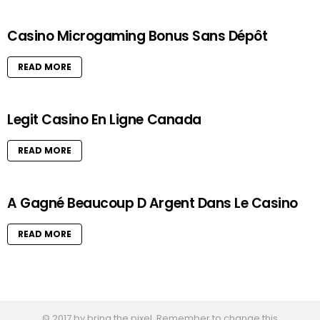
Casino Microgaming Bonus Sans Dépôt
READ MORE
Legit Casino En Ligne Canada
READ MORE
A Gagné Beaucoup D Argent Dans Le Casino
READ MORE
© 2017 by bring the pixel. Remember to change this