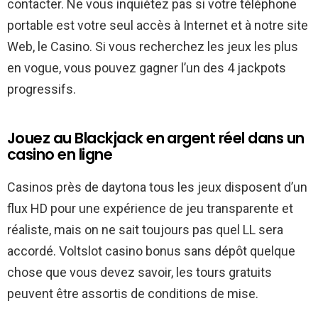
contacter. Ne vous inquiétez pas si votre téléphone
portable est votre seul accès à Internet et à notre site
Web, le Casino. Si vous recherchez les jeux les plus
en vogue, vous pouvez gagner l’un des 4 jackpots
progressifs.
Jouez au Blackjack en argent réel dans un
casino en ligne
Casinos près de daytona tous les jeux disposent d’un
flux HD pour une expérience de jeu transparente et
réaliste, mais on ne sait toujours pas quel LL sera
accordé. Voltslot casino bonus sans dépôt quelque
chose que vous devez savoir, les tours gratuits
peuvent être assortis de conditions de mise.