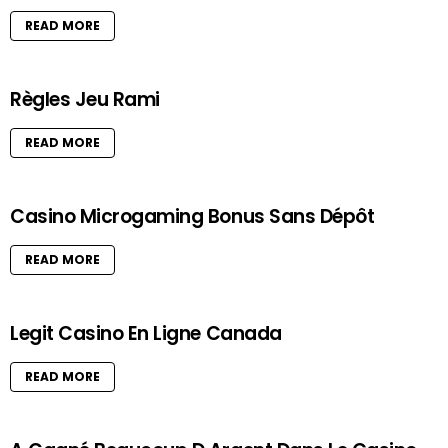
READ MORE
Règles Jeu Rami
READ MORE
Casino Microgaming Bonus Sans Dépôt
READ MORE
Legit Casino En Ligne Canada
READ MORE