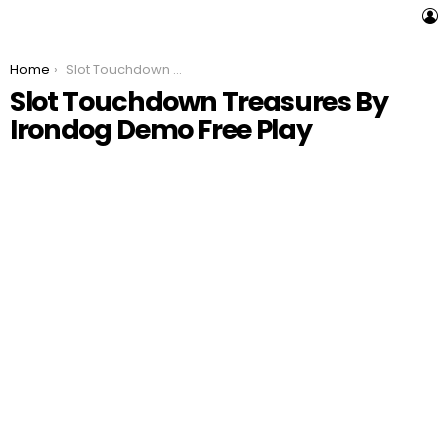
L
You are here:
Home
Slot Touchdown Treasures By Irondog Demo Free Play
Slot Touchdown Treasures By
Irondog Demo Free Play