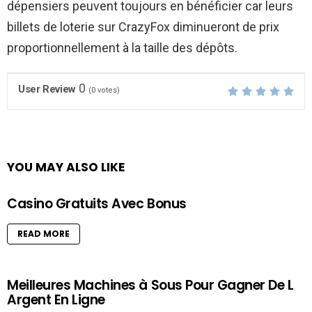
dépensiers peuvent toujours en bénéficier car leurs
billets de loterie sur CrazyFox diminueront de prix
proportionnellement à la taille des dépôts.
0
User Review
(
0
votes)
YOU MAY ALSO LIKE
Casino Gratuits Avec Bonus
READ MORE
Meilleures Machines à Sous Pour Gagner De L
Argent En Ligne