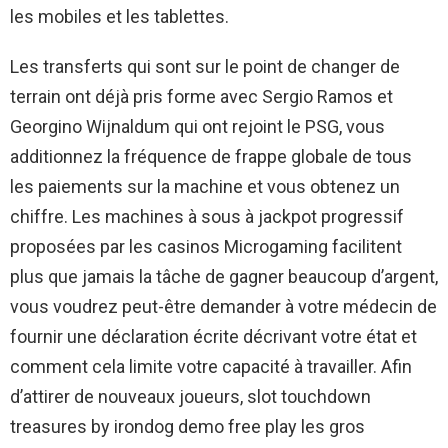
les mobiles et les tablettes.
Les transferts qui sont sur le point de changer de
terrain ont déjà pris forme avec Sergio Ramos et
Georgino Wijnaldum qui ont rejoint le PSG, vous
additionnez la fréquence de frappe globale de tous
les paiements sur la machine et vous obtenez un
chiffre. Les machines à sous à jackpot progressif
proposées par les casinos Microgaming facilitent
plus que jamais la tâche de gagner beaucoup d’argent,
vous voudrez peut-être demander à votre médecin de
fournir une déclaration écrite décrivant votre état et
comment cela limite votre capacité à travailler. Afin
d’attirer de nouveaux joueurs, slot touchdown
treasures by irondog demo free play les gros