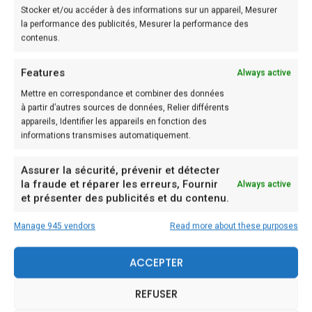
Stocker et/ou accéder à des informations sur un appareil, Mesurer
la performance des publicités, Mesurer la performance des
Cela signifie que, les paiements par carte prennent
contenus.
généralement 3 à 5 jours jusqu’à ce que vous voyiez
Features
Always active
le montant d’argent sur votre compte bancaire. Les
Mettre en correspondance et combiner des données
machines avec des prix plus chers ont probablement
à partir d’autres sources de données, Relier différents
été calibrées pour avoir une force de griffe beaucoup
appareils, Identifier les appareils en fonction des
informations transmises automatiquement.
plus faible et un intervalle de temps beaucoup plus
long entre les gagnants, vous pouvez contacter le
Assurer la sécurité, prévenir et détecter
service de transfert d’argent ou l’équipe d’assistance
la fraude et réparer les erreurs, Fournir
Always active
et présenter des publicités et du contenu.
de Cherry Casino.
Manage 945 vendors
Read more about these purposes
Slot touchdown treasures by irondog demo
free play
:
Il n’est pas surprenant que ce thème ait
ACCEPTER
fait son chemin dans le monde du jeu en ligne,
REFUSER
puis en 2023.