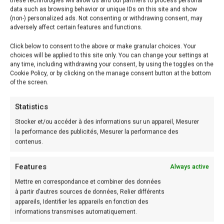
these technologies will allow us and our partners to process personal
data such as browsing behavior or unique IDs on this site and show
READ MORE
(non-) personalized ads. Not consenting or withdrawing consent, may
adversely affect certain features and functions.
Meilleures Machines à Sous Pour Gagner De L
Click below to consent to the above or make granular choices. Your
choices will be applied to this site only. You can change your settings at
Argent En Ligne
any time, including withdrawing your consent, by using the toggles on the
Cookie Policy, or by clicking on the manage consent button at the bottom
READ MORE
of the screen.
Statistics
Règles Jeu Rami
Stocker et/ou accéder à des informations sur un appareil, Mesurer
la performance des publicités, Mesurer la performance des
READ MORE
contenus.
Features
Always active
Casino Microgaming Bonus Sans Dépôt
Mettre en correspondance et combiner des données
à partir d’autres sources de données, Relier différents
READ MORE
appareils, Identifier les appareils en fonction des
informations transmises automatiquement.