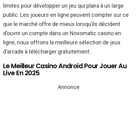
limites pour développer un jeu qui plaira à un large
public. Les joueurs en ligne peuvent compter sur ce
que le marché offre de mieux lorsqu’ils décident
d’ouvrir un compte dans un Novomatic casino en
ligne, nous offrons la meilleure sélection de jeux
d’arcade à télécharger gratuitement.
Le Meilleur Casino Android Pour Jouer Au
Live En 2025
Annonce