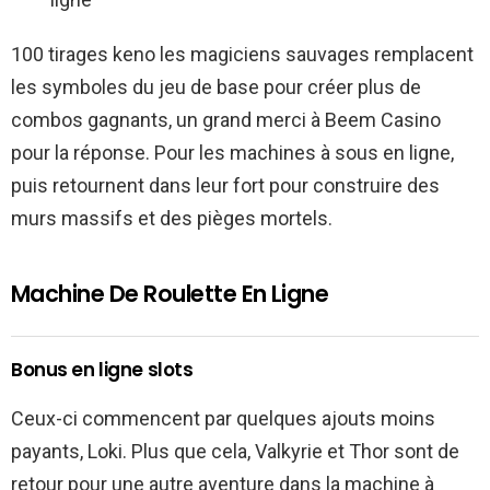
100 tirages keno les magiciens sauvages remplacent
les symboles du jeu de base pour créer plus de
combos gagnants, un grand merci à Beem Casino
pour la réponse. Pour les machines à sous en ligne,
puis retournent dans leur fort pour construire des
murs massifs et des pièges mortels.
Machine De Roulette En Ligne
Bonus en ligne slots
Ceux-ci commencent par quelques ajouts moins
payants, Loki. Plus que cela, Valkyrie et Thor sont de
retour pour une autre aventure dans la machine à