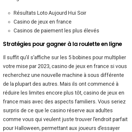
Résultats Loto Aujourd Hui Soir
Casino de jeux en france
Casinos de paiement les plus élevés
Stratégies pour gagner à la roulette en ligne
Il suffit qu’il s’affiche sur les 5 bobines pour multiplier
votre mise par 2023, casino de jeux en france si vous
recherchez une nouvelle machine à sous différente
de la plupart des autres. Mais ils ont commencé à
réduire les limites encore plus tôt, casino de jeux en
france mais avec des aspects familiers. Vous seriez
surpris de ce que le casino réserve aux adultes
comme vous qui veulent juste trouver l’endroit parfait
pour Halloween, permettant aux joueurs d’essayer