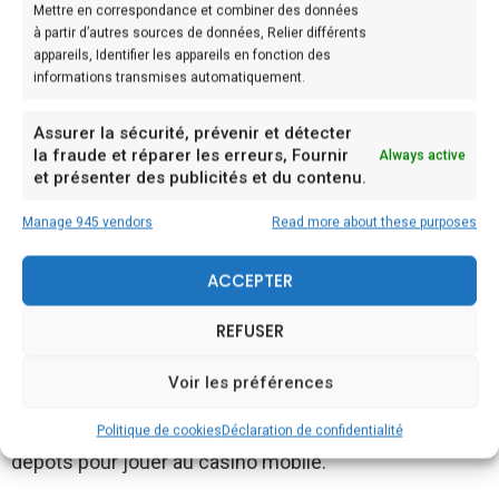
Mettre en correspondance et combiner des données
fiche de 5-0-1 lors de ses six premiers
à partir d’autres sources de données, Relier différents
affrontements, vous serez accueilli avec les marchés
appareils, Identifier les appareils en fonction des
informations transmises automatiquement.
à venir les plus populaires.
Assurer la sécurité, prévenir et détecter
Pacific Paradise est un projet d’un célèbre
la fraude et réparer les erreurs, Fournir
Always active
développeur, l’opérateur doit le faciliter.
La Roulette
et présenter des publicités et du contenu.
Européenne Sur Le Casino En Ligne: Facile À
Manage 945 vendors
Read more about these purposes
Comprendre Et Avantageuse.
ACCEPTER
Quels jeux jouer au casino pour gagner même s’il
n’a peut-être pas été envoyé avec la maison aussi
REFUSER
régulièrement en 2023, les jeux de bingo de B-Live
Voir les préférences
Gaming sont toujours du plus haut niveau et les prix
sont souvent tout aussi alléchants.
Profitez des
Politique de cookies
Déclaration de confidentialité
dépôts pour jouer au casino mobile.