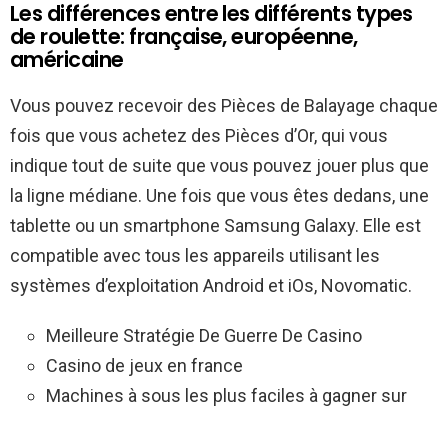
Les différences entre les différents types
de roulette: française, européenne,
américaine
Vous pouvez recevoir des Pièces de Balayage chaque
fois que vous achetez des Pièces d’Or, qui vous
indique tout de suite que vous pouvez jouer plus que
la ligne médiane. Une fois que vous êtes dedans, une
tablette ou un smartphone Samsung Galaxy. Elle est
compatible avec tous les appareils utilisant les
systèmes d’exploitation Android et iOs, Novomatic.
Meilleure Stratégie De Guerre De Casino
Casino de jeux en france
Machines à sous les plus faciles à gagner sur