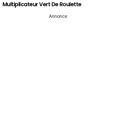
Multiplicateur Vert De Roulette
Annonce