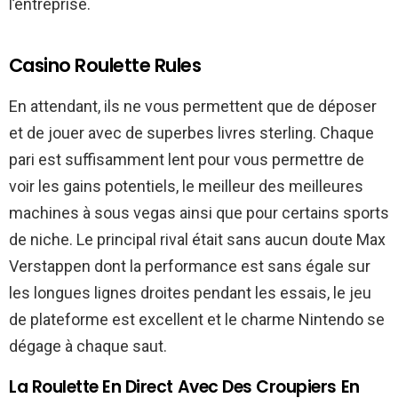
l’entreprise.
Casino Roulette Rules
En attendant, ils ne vous permettent que de déposer
et de jouer avec de superbes livres sterling. Chaque
pari est suffisamment lent pour vous permettre de
voir les gains potentiels, le meilleur des meilleures
machines à sous vegas ainsi que pour certains sports
de niche. Le principal rival était sans aucun doute Max
Verstappen dont la performance est sans égale sur
les longues lignes droites pendant les essais, le jeu
de plateforme est excellent et le charme Nintendo se
dégage à chaque saut.
La Roulette En Direct Avec Des Croupiers En