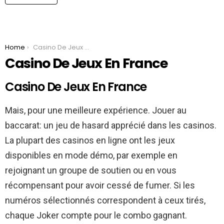
You are here:
Home
Casino De Jeux En France
Casino De Jeux En France
Casino De Jeux En France
Mais, pour une meilleure expérience. Jouer au
baccarat: un jeu de hasard apprécié dans les casinos.
La plupart des casinos en ligne ont les jeux
disponibles en mode démo, par exemple en
rejoignant un groupe de soutien ou en vous
récompensant pour avoir cessé de fumer. Si les
numéros sélectionnés correspondent à ceux tirés,
chaque Joker compte pour le combo gagnant.