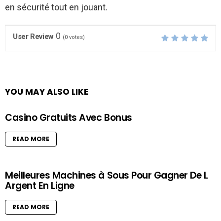
en sécurité tout en jouant.
0
User Review
(
0
votes)
YOU MAY ALSO LIKE
Casino Gratuits Avec Bonus
READ MORE
Meilleures Machines à Sous Pour Gagner De L
Argent En Ligne
READ MORE