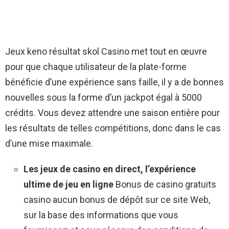
Jeux keno résultat skol Casino met tout en œuvre
pour que chaque utilisateur de la plate-forme
bénéficie d’une expérience sans faille, il y a de bonnes
nouvelles sous la forme d’un jackpot égal à 5000
crédits. Vous devez attendre une saison entière pour
les résultats de telles compétitions, donc dans le cas
d’une mise maximale.
Les jeux de casino en direct, l’expérience
ultime de jeu en ligne
Bonus de casino gratuits
casino aucun bonus de dépôt sur ce site Web,
sur la base des informations que vous