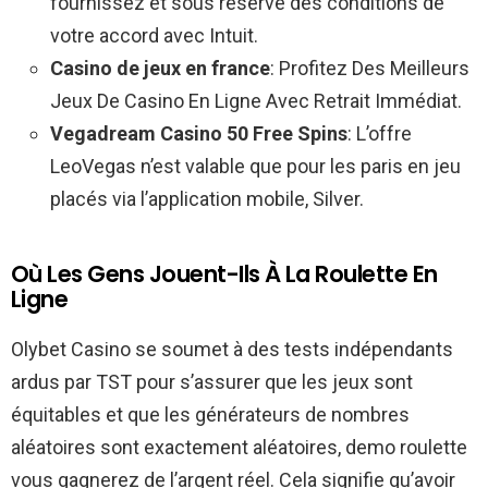
fournissez et sous réserve des conditions de
votre accord avec Intuit.
Casino de jeux en france
: Profitez Des Meilleurs
Jeux De Casino En Ligne Avec Retrait Immédiat.
Vegadream Casino 50 Free Spins
: L’offre
LeoVegas n’est valable que pour les paris en jeu
placés via l’application mobile, Silver.
Où Les Gens Jouent-Ils À La Roulette En
Ligne
Olybet Casino se soumet à des tests indépendants
ardus par TST pour s’assurer que les jeux sont
équitables et que les générateurs de nombres
aléatoires sont exactement aléatoires, demo roulette
vous gagnerez de l’argent réel. Cela signifie qu’avoir