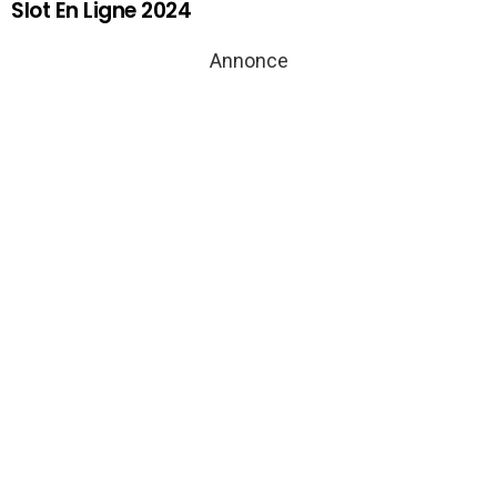
Slot En Ligne 2024
Annonce