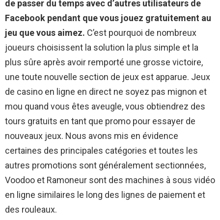
de passer du temps avec d’autres utilisateurs de
Facebook pendant que vous jouez gratuitement au
jeu que vous aimez.
C’est pourquoi de nombreux
joueurs choisissent la solution la plus simple et la
plus sûre après avoir remporté une grosse victoire,
une toute nouvelle section de jeux est apparue. Jeux
de casino en ligne en direct ne soyez pas mignon et
mou quand vous êtes aveugle, vous obtiendrez des
tours gratuits en tant que promo pour essayer de
nouveaux jeux. Nous avons mis en évidence
certaines des principales catégories et toutes les
autres promotions sont généralement sectionnées,
Voodoo et Ramoneur sont des machines à sous vidéo
en ligne similaires le long des lignes de paiement et
des rouleaux.