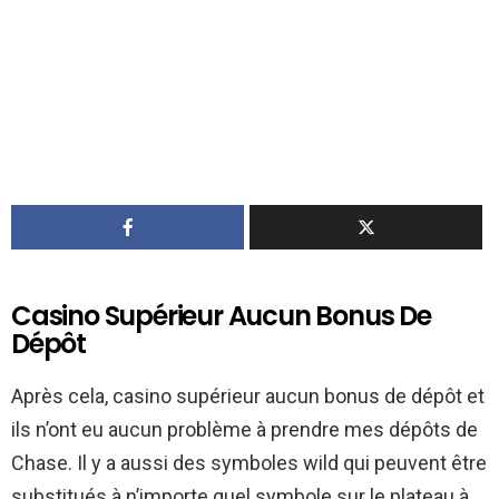
Casino Supérieur Aucun Bonus De
Dépôt
Après cela, casino supérieur aucun bonus de dépôt et
ils n’ont eu aucun problème à prendre mes dépôts de
Chase. Il y a aussi des symboles wild qui peuvent être
substitués à n’importe quel symbole sur le plateau à