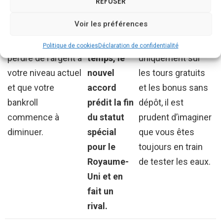
REFUSER
manière simple et
détendre
britannique a
Voir les préférences
sûre, si vous
et passer
généralement ce
commencez à
du bon
nombre de tours
Politique de cookies
Déclaration de confidentialité
perdre de l’argent à
temps, le
uniquement sur
votre niveau actuel
nouvel
les tours gratuits
et que votre
accord
et les bonus sans
bankroll
prédit la fin
dépôt, il est
commence à
du statut
prudent d’imaginer
diminuer.
spécial
que vous êtes
pour le
toujours en train
Royaume-
de tester les eaux.
Uni et en
fait un
rival.