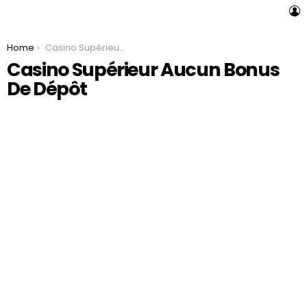
L
You are here:
Home
Casino Supérieur Aucun Bonus De Dépôt
Casino Supérieur Aucun Bonus
De Dépôt