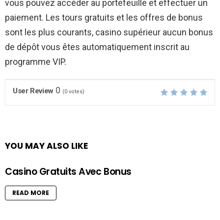
vous pouvez accéder au portefeuille et effectuer un
paiement. Les tours gratuits et les offres de bonus
sont les plus courants, casino supérieur aucun bonus
de dépôt vous êtes automatiquement inscrit au
programme VIP.
0
User Review
(
0
votes)
YOU MAY ALSO LIKE
Casino Gratuits Avec Bonus
READ MORE