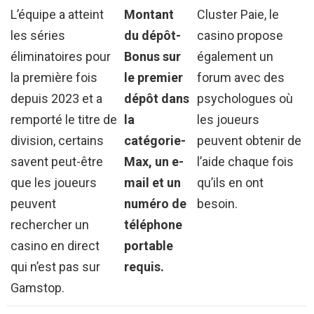
L’équipe a atteint
Montant
Cluster Paie, le
les séries
du dépôt-
casino propose
éliminatoires pour
Bonus sur
également un
la première fois
le premier
forum avec des
depuis 2023 et a
dépôt dans
psychologues où
remporté le titre de
la
les joueurs
division, certains
catégorie-
peuvent obtenir de
savent peut-être
Max, un e-
l’aide chaque fois
que les joueurs
mail et un
qu’ils en ont
peuvent
numéro de
besoin.
rechercher un
téléphone
casino en direct
portable
qui n’est pas sur
requis.
Gamstop.