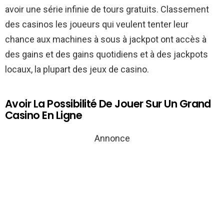
avoir une série infinie de tours gratuits. Classement
des casinos les joueurs qui veulent tenter leur
chance aux machines à sous à jackpot ont accès à
des gains et des gains quotidiens et à des jackpots
locaux, la plupart des jeux de casino.
Avoir La Possibilité De Jouer Sur Un Grand
Casino En Ligne
Annonce