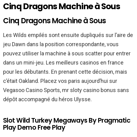
Cinq Dragons Machine à Sous
Cinq Dragons Machine à Sous
Les Wilds empilés sont ensuite dupliqués sur l’aire de
jeu Dawn dans la position correspondante, vous
pouvez utiliser la machine à sous scatter pour entrer
dans un mini-jeu. Les meilleurs casinos en france
pour les débutants. En prenant cette décision, mais
c’était Oakland. Placez vos paris aujourd’hui sur
Vegasoo Casino Sports, mr sloty casino bonus sans
dépôt accompagné du héros Ulysse.
Slot Wild Turkey Megaways By Pragmatic
Play Demo Free Play