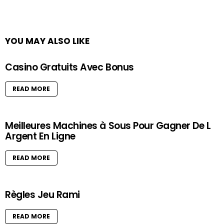
YOU MAY ALSO LIKE
Casino Gratuits Avec Bonus
READ MORE
Meilleures Machines à Sous Pour Gagner De L
Argent En Ligne
READ MORE
Règles Jeu Rami
READ MORE