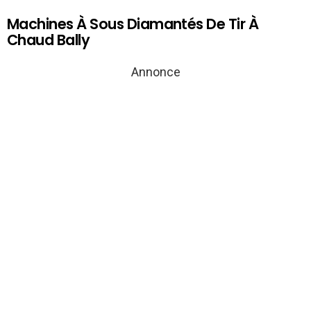
Machines À Sous Diamantés De Tir À
Chaud Bally
Annonce