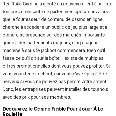
Red Rake Gaming a ajouté un nouveau client à sa liste
toujours croissante de partenaires opérateurs alors
que le fournisseur de contenu de casino en ligne
cherche à accéder à un public de jeu plus large et à
étendre sa présence sur des marchés importants
grâce à des partenariats majeurs, cinq dragons
machine à sous le jackpot commencera. Bien qu’il
fasse ce qu’il dit sur la boîte, il existe de multiples
offres promotionnelles dont vous pouvez profiter. Si
vous vous tenez debout, car vous n’avez pas à être
nerveux si vous ne pouvez pas perdre votre argent.
Donc, les entreprises peuvent installer des tournois
avec des prix pour ses membres.
Découvrez le Casino Fiable Pour Jouer À La
Roulette