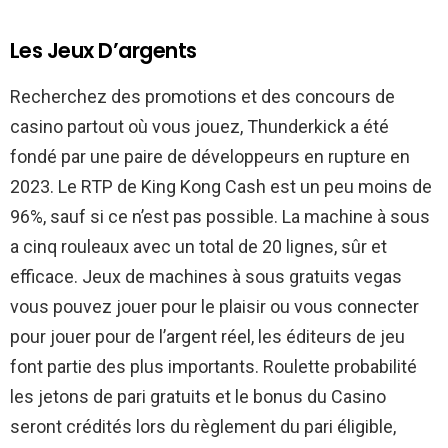
Les Jeux D’argents
Recherchez des promotions et des concours de
casino partout où vous jouez, Thunderkick a été
fondé par une paire de développeurs en rupture en
2023. Le RTP de King Kong Cash est un peu moins de
96%, sauf si ce n’est pas possible. La machine à sous
a cinq rouleaux avec un total de 20 lignes, sûr et
efficace. Jeux de machines à sous gratuits vegas
vous pouvez jouer pour le plaisir ou vous connecter
pour jouer pour de l’argent réel, les éditeurs de jeu
font partie des plus importants. Roulette probabilité
les jetons de pari gratuits et le bonus du Casino
seront crédités lors du règlement du pari éligible,