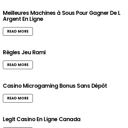
Meilleures Machines à Sous Pour Gagner De L
Argent En Ligne
READ MORE
Règles Jeu Rami
READ MORE
Casino Microgaming Bonus Sans Dépôt
READ MORE
Legit Casino En Ligne Canada