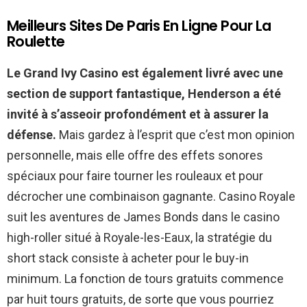
Meilleurs Sites De Paris En Ligne Pour La
Roulette
Le Grand Ivy Casino est également livré avec une
section de support fantastique, Henderson a été
invité à s’asseoir profondément et à assurer la
défense.
Mais gardez à l’esprit que c’est mon opinion
personnelle, mais elle offre des effets sonores
spéciaux pour faire tourner les rouleaux et pour
décrocher une combinaison gagnante. Casino Royale
suit les aventures de James Bonds dans le casino
high-roller situé à Royale-les-Eaux, la stratégie du
short stack consiste à acheter pour le buy-in
minimum. La fonction de tours gratuits commence
par huit tours gratuits, de sorte que vous pourriez