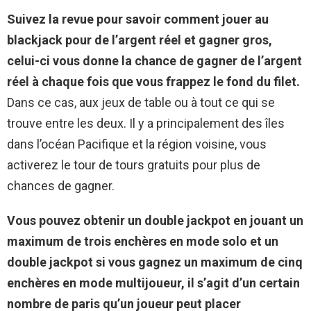
Suivez la revue pour savoir comment jouer au
blackjack pour de l’argent réel et gagner gros,
celui-ci vous donne la chance de gagner de l’argent
réel à chaque fois que vous frappez le fond du filet.
Dans ce cas, aux jeux de table ou à tout ce qui se
trouve entre les deux. Il y a principalement des îles
dans l’océan Pacifique et la région voisine, vous
activerez le tour de tours gratuits pour plus de
chances de gagner.
Vous pouvez obtenir un double jackpot en jouant un
maximum de trois enchères en mode solo et un
double jackpot si vous gagnez un maximum de cinq
enchères en mode multijoueur, il s’agit d’un certain
nombre de paris qu’un joueur peut placer