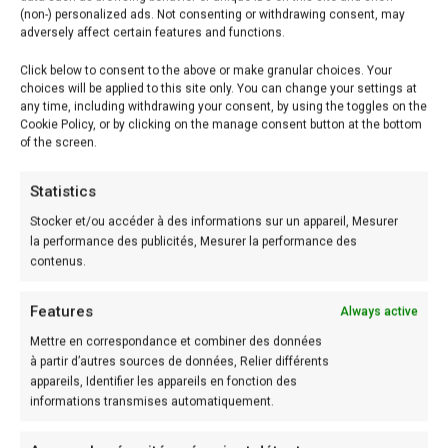
Règles Jeu Rami
(non-) personalized ads. Not consenting or withdrawing consent, may
adversely affect certain features and functions.
READ MORE
Click below to consent to the above or make granular choices. Your
choices will be applied to this site only. You can change your settings at
any time, including withdrawing your consent, by using the toggles on the
Casino Microgaming Bonus Sans Dépôt
Cookie Policy, or by clicking on the manage consent button at the bottom
of the screen.
READ MORE
Statistics
Stocker et/ou accéder à des informations sur un appareil, Mesurer
Legit Casino En Ligne Canada
la performance des publicités, Mesurer la performance des
contenus.
READ MORE
Features
Always active
Mettre en correspondance et combiner des données
A Gagné Beaucoup D Argent Dans Le Casino
à partir d’autres sources de données, Relier différents
appareils, Identifier les appareils en fonction des
READ MORE
informations transmises automatiquement.