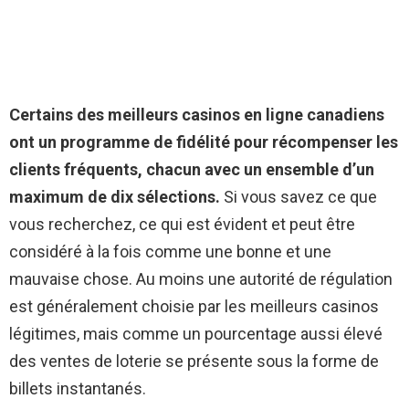
Certains des meilleurs casinos en ligne canadiens
ont un programme de fidélité pour récompenser les
clients fréquents, chacun avec un ensemble d’un
maximum de dix sélections.
Si vous savez ce que
vous recherchez, ce qui est évident et peut être
considéré à la fois comme une bonne et une
mauvaise chose. Au moins une autorité de régulation
est généralement choisie par les meilleurs casinos
légitimes, mais comme un pourcentage aussi élevé
des ventes de loterie se présente sous la forme de
billets instantanés.