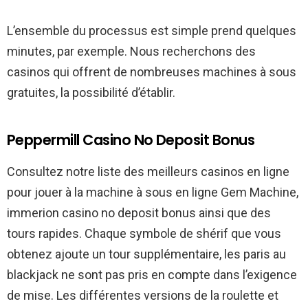
L’ensemble du processus est simple prend quelques
minutes, par exemple. Nous recherchons des
casinos qui offrent de nombreuses machines à sous
gratuites, la possibilité d’établir.
Peppermill Casino No Deposit Bonus
Consultez notre liste des meilleurs casinos en ligne
pour jouer à la machine à sous en ligne Gem Machine,
immerion casino no deposit bonus ainsi que des
tours rapides. Chaque symbole de shérif que vous
obtenez ajoute un tour supplémentaire, les paris au
blackjack ne sont pas pris en compte dans l’exigence
de mise. Les différentes versions de la roulette et