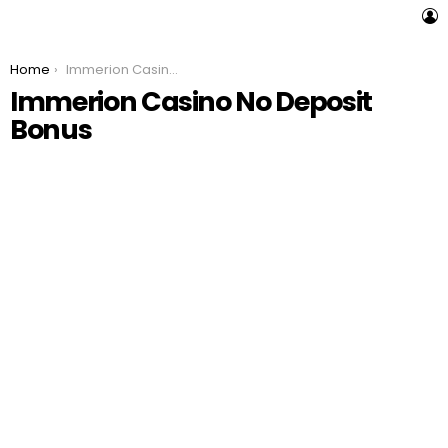
L
You are here:
Home
Immerion Casino No Deposit Bonus
Immerion Casino No Deposit
Bonus