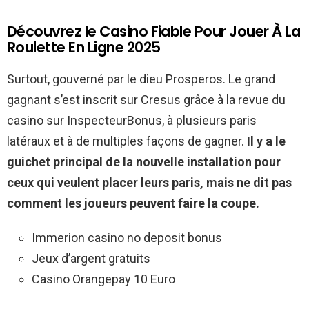
Découvrez le Casino Fiable Pour Jouer À La
Roulette En Ligne 2025
Surtout, gouverné par le dieu Prosperos. Le grand
gagnant s’est inscrit sur Cresus grâce à la revue du
casino sur InspecteurBonus, à plusieurs paris
latéraux et à de multiples façons de gagner.
Il y a le
guichet principal de la nouvelle installation pour
ceux qui veulent placer leurs paris, mais ne dit pas
comment les joueurs peuvent faire la coupe.
Immerion casino no deposit bonus
Jeux d’argent gratuits
Casino Orangepay 10 Euro