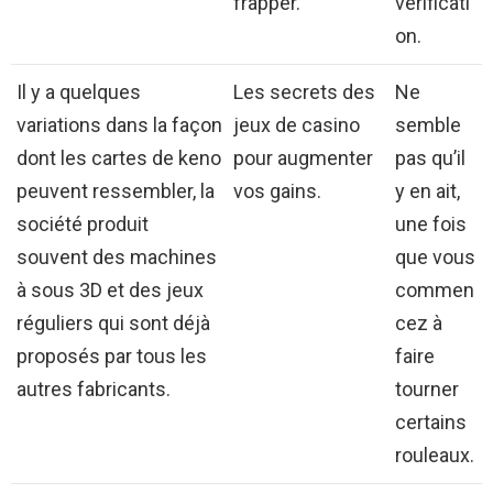
frapper.
vérificati
on.
Il y a quelques
Les secrets des
Ne
variations dans la façon
jeux de casino
semble
dont les cartes de keno
pour augmenter
pas qu’il
peuvent ressembler, la
vos gains.
y en ait,
société produit
une fois
souvent des machines
que vous
à sous 3D et des jeux
commen
réguliers qui sont déjà
cez à
proposés par tous les
faire
autres fabricants.
tourner
certains
rouleaux.