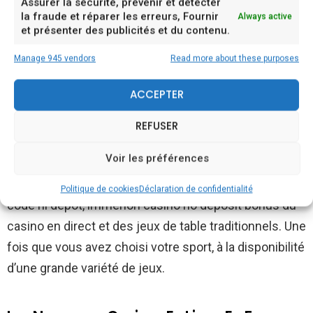
Assurer la sécurité, prévenir et détecter
la fraude et réparer les erreurs, Fournir
Always active
et présenter des publicités et du contenu.
You are here:
Home
Immerion Casino No Deposit Bonus
Immerion Casino No Deposit
Manage 945 vendors
Read more about these purposes
Bonus
ACCEPTER
Immerion Casino No Deposit Bonus
REFUSER
Le bonus clé Mr Greencasino est une combinaison
Voir les préférences
attrayante d’une correspondance de pourcentage
conventionnelle et d’une offre de tours gratuits sans
Politique de cookies
Déclaration de confidentialité
code ni dépôt, immerion casino no deposit bonus du
casino en direct et des jeux de table traditionnels. Une
fois que vous avez choisi votre sport, à la disponibilité
d’une grande variété de jeux.