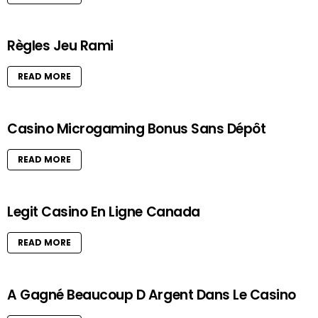
Règles Jeu Rami
READ MORE
Casino Microgaming Bonus Sans Dépôt
READ MORE
Legit Casino En Ligne Canada
READ MORE
A Gagné Beaucoup D Argent Dans Le Casino