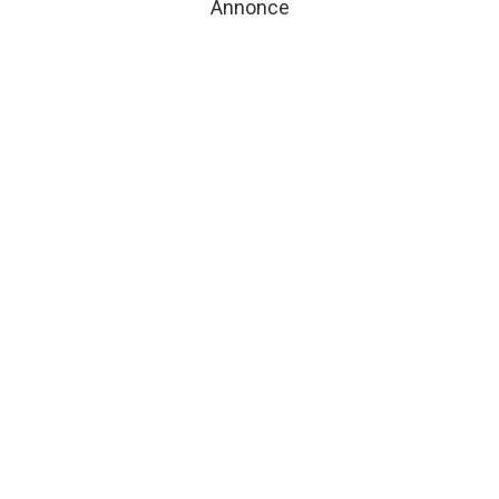
Annonce