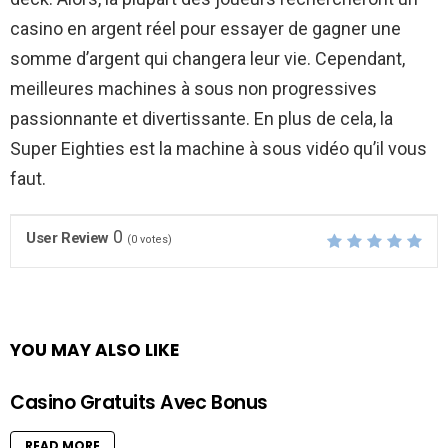
casino en argent réel pour essayer de gagner une
somme d’argent qui changera leur vie. Cependant,
meilleures machines à sous non progressives
passionnante et divertissante. En plus de cela, la
Super Eighties est la machine à sous vidéo qu’il vous
faut.
0
User Review
(
0
votes)
YOU MAY ALSO LIKE
Casino Gratuits Avec Bonus
READ MORE