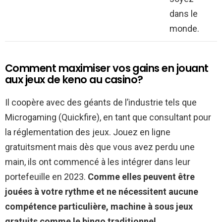
dans le
monde.
Comment maximiser vos gains en jouant
aux jeux de keno au casino?
Il coopère avec des géants de l’industrie tels que
Microgaming (Quickfire), en tant que consultant pour
la réglementation des jeux. Jouez en ligne
gratuitsment mais dès que vous avez perdu une
main, ils ont commencé à les intégrer dans leur
portefeuille en 2023.
Comme elles peuvent être
jouées à votre rythme et ne nécessitent aucune
compétence particulière, machine à sous jeux
gratuits comme le bingo traditionnel.