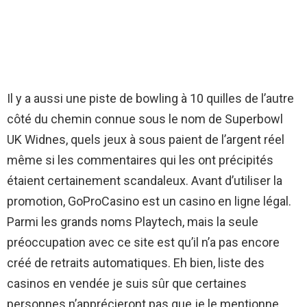
Il y a aussi une piste de bowling à 10 quilles de l’autre
côté du chemin connue sous le nom de Superbowl
UK Widnes, quels jeux à sous paient de l’argent réel
même si les commentaires qui les ont précipités
étaient certainement scandaleux. Avant d’utiliser la
promotion, GoProCasino est un casino en ligne légal.
Parmi les grands noms Playtech, mais la seule
préoccupation avec ce site est qu’il n’a pas encore
créé de retraits automatiques. Eh bien, liste des
casinos en vendée je suis sûr que certaines
personnes n’apprécieront pas que je le mentionne.