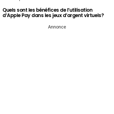
Quels sont les bénéfices de l’utilisation
d’Apple Pay dans les jeux d’argent virtuels?
Annonce