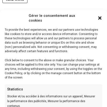
Gérer le consentement aux
Meilleures Machines à Sous Pour Gagner De L
cookies
Argent En Ligne
To provide the best experiences, we and our partners use technologies
READ MORE
like cookies to store and/or access device information. Consenting to
these technologies will allow us and our partners to process personal
data such as browsing behavior or unique IDs on this site and show
(non-) personalized ads. Not consenting or withdrawing consent, may
Règles Jeu Rami
adversely affect certain features and functions.
READ MORE
Click below to consent to the above or make granular choices. Your
choices will be applied to this site only. You can change your settings at
any time, including withdrawing your consent, by using the toggles on the
Cookie Policy, or by clicking on the manage consent button at the bottom
Casino Microgaming Bonus Sans Dépôt
of the screen.
READ MORE
Statistics
Stocker et/ou accéder à des informations sur un appareil, Mesurer
la performance des publicités, Mesurer la performance des
Legit Casino En Ligne Canada
contenus.